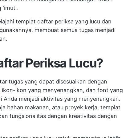
 'imut'.
elajahi templat daftar periksa yang lucu dan
gunakannya, membuat semua tugas menjadi
an.
aftar Periksa Lucu?
ftar tugas yang dapat disesuaikan dengan
ikon-ikon yang menyenangkan, dan font yang
ri Anda menjadi aktivitas yang menyenangkan.
anja bahan makanan, atau proyek kerja, templat
an fungsionalitas dengan kreativitas dengan