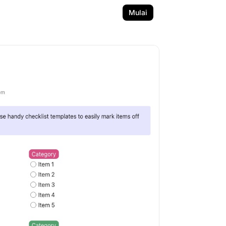
Mulai