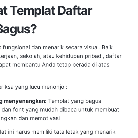
 Templat Daftar
Bagus?
 fungsional dan menarik secara visual. Baik
jaan, sekolah, atau kehidupan pribadi, daftar
dapat membantu Anda tetap berada di atas
riksa yang lucu menonjol:
ng menyenangkan:
Templat yang bagus
 dan font yang mudah dibaca untuk membuat
angkan dan memotivasi
t ini harus memiliki tata letak yang menarik