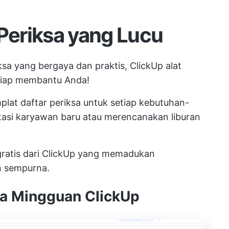
 Periksa yang Lucu
ksa yang bergaya dan praktis,
ClickUp
alat
, siap membantu Anda!
plat daftar periksa
untuk setiap kebutuhan-
asi karyawan baru atau merencanakan liburan
a gratis dari ClickUp yang memadukan
n sempurna.
ksa Mingguan ClickUp