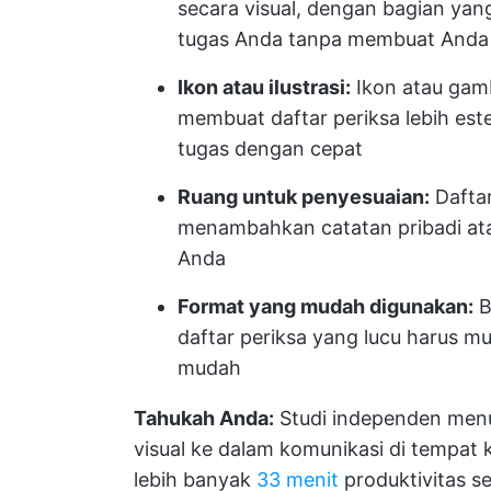
secara visual, dengan bagian yan
tugas Anda tanpa membuat Anda 
Ikon atau ilustrasi:
Ikon atau gam
membuat daftar periksa lebih es
tugas dengan cepat
Ruang untuk penyesuaian:
Dafta
menambahkan catatan pribadi ata
Anda
Format yang mudah digunakan:
B
daftar periksa yang lucu harus 
mudah
Tahukah Anda:
Studi independen men
visual ke dalam komunikasi di tempa
lebih banyak
33 menit
produktivitas s