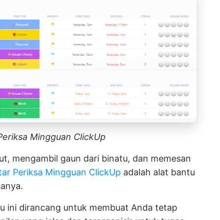
Periksa Mingguan ClickUp
ut, mengambil gaun dari binatu, dan memesan
tar Periksa Mingguan ClickUp
adalah alat bantu
anya.
cu ini dirancang untuk membuat Anda tetap