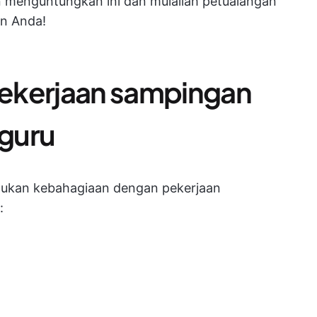
dan menguntungkan ini dan mulailah petualangan
n Anda!
 pekerjaan sampingan
 guru
mukan kebahagiaan dengan pekerjaan
: