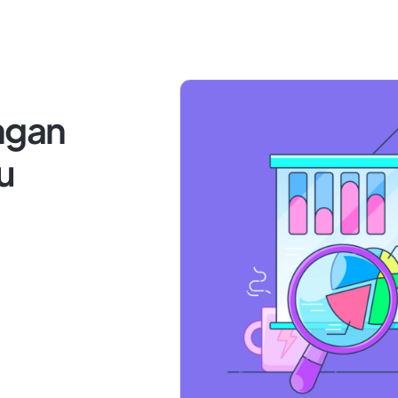
ngan
u