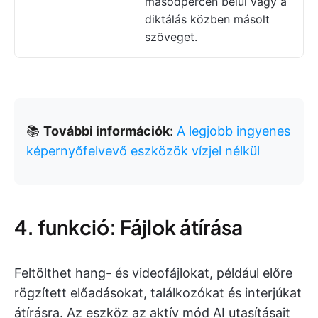
másodpercen belül vagy a
diktálás közben másolt
szöveget.
📚
További információk
:
A legjobb ingyenes
képernyőfelvevő eszközök vízjel nélkül
4. funkció: Fájlok átírása
Feltölthet hang- és videofájlokat, például előre
rögzített előadásokat, találkozókat és interjúkat
átírásra. Az eszköz az aktív mód AI utasításait