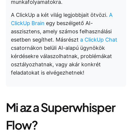
munkafolyamatokra.
A ClickUp a két világ legjobbjait ötvözi.
A
ClickUp Brain
egy beszélgető AI-
asszisztens, amely számos felhasználási
esetben segíthet. Másrészt
a ClickUp Chat
csatornákon belüli AI-alapú ügynökök
kérdésekre válaszolhatnak, problémákat
osztályozhatnak, vagy akár konkrét
feladatokat is elvégezhetnek!
Mi az a Superwhisper
Flow?