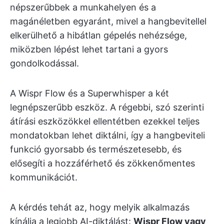
népszerűbbek a munkahelyen és a
magánéletben egyaránt, mivel a hangbevitellel
elkerülhető a hibátlan gépelés nehézsége,
miközben lépést lehet tartani a gyors
gondolkodással.
A Wispr Flow és a Superwhisper a két
legnépszerűbb eszköz. A régebbi, szó szerinti
átírási eszközökkel ellentétben ezekkel teljes
mondatokban lehet diktálni, így a hangbeviteli
funkció gyorsabb és természetesebb, és
elősegíti a hozzáférhető és zökkenőmentes
kommunikációt.
A kérdés tehát az, hogy melyik alkalmazás
kínálja a legjobb AI-diktálást:
Wispr Flow vagy