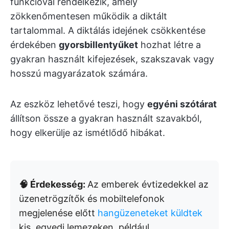
funkcióval rendelkezik, amely
zökkenőmentesen működik a diktált
tartalommal. A diktálás idejének csökkentése
érdekében
gyorsbillentyűket
hozhat létre a
gyakran használt kifejezések, szakszavak vagy
hosszú magyarázatok számára.
Az eszköz lehetővé teszi, hogy
egyéni szótárat
állítson össze a gyakran használt szavakból,
hogy elkerülje az ismétlődő hibákat.
🧠 Érdekesség:
Az emberek évtizedekkel az
üzenetrögzítők és mobiltelefonok
megjelenése előtt
hangüzeneteket küldtek
kis, egyedi lemezeken, például