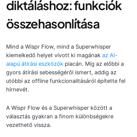
diktáláshoz: funkciók
összehasonlítása
Mind a Wispr Flow, mind a Superwhisper
kiemelkedő helyet vívott ki magának
az AI-
alapú átírási eszközök
piacán. Míg az előbbi a
gyors átírási sebességéről ismert, addig az
utóbbi az offline funkcionalitásáról építette fel
hírnevét.
A Wispr Flow és a Superwhisper között a
választás gyakran a finom különbségekre
vezethető vissza.