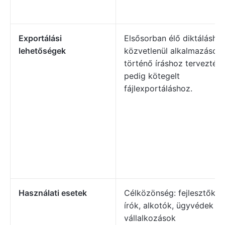
Exportálási
Elsősorban élő diktálásho
lehetőségek
közvetlenül alkalmazások
történő íráshoz tervezték
pedig kötegelt
fájlexportáláshoz.
Használati esetek
Célközönség: fejlesztők, d
írók, alkotók, ügyvédek és
vállalkozások