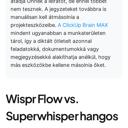
átadja Önnek a leiratot, de ennél többet
nem tesznek. A jegyzeteket továbbra is
manuálisan kell átmásolnia a
projekteszközeibe.
A ClickUp Brain MAX
mindent ugyanabban a munkaterületen
tárol, így a diktált ötleteit azonnal
feladatokká, dokumentumokká vagy
megjegyzésekké alakíthatja anélkül, hogy
más eszközökbe kellene másolnia őket.
Wispr Flow vs.
Superwhisper hangos