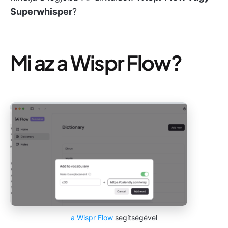
Superwhisper
?
Mi az a Wispr Flow?
a Wispr Flow
segítségével