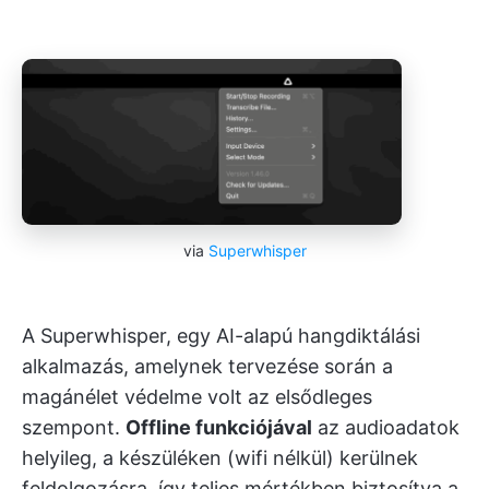
via
Superwhisper
A Superwhisper, egy AI-alapú hangdiktálási
alkalmazás, amelynek tervezése során a
magánélet védelme volt az elsődleges
szempont.
Offline funkciójával
az audioadatok
helyileg, a készüléken (wifi nélkül) kerülnek
feldolgozásra, így teljes mértékben biztosítva a