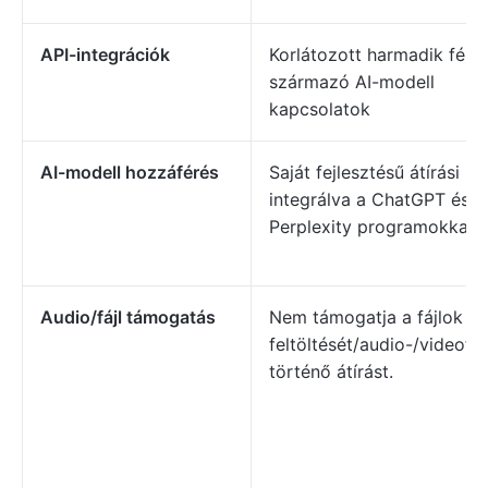
API-integrációk
Korlátozott harmadik féltő
származó AI-modell
kapcsolatok
AI-modell hozzáférés
Saját fejlesztésű átírási mo
integrálva a ChatGPT és a
Perplexity programokkal.
Audio/fájl támogatás
Nem támogatja a fájlok
feltöltését/audio-/videofá
történő átírást.