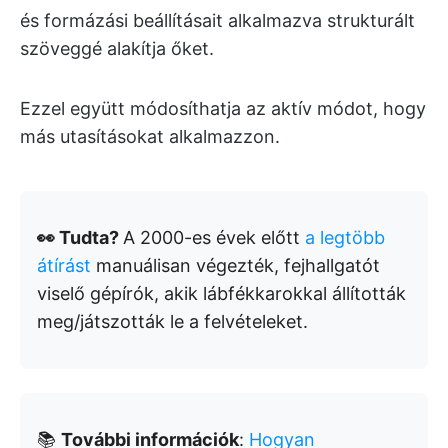
és formázási beállításait alkalmazva strukturált
szöveggé alakítja őket.
Ezzel együtt módosíthatja az aktív módot, hogy
más utasításokat alkalmazzon.
👀 Tudta?
A 2000-es évek előtt
a legtöbb
átírást
manuálisan végezték, fejhallgatót
viselő gépírók, akik lábfékkarokkal állították
meg/játszották le a felvételeket.
📚
További információk
:
Hogyan