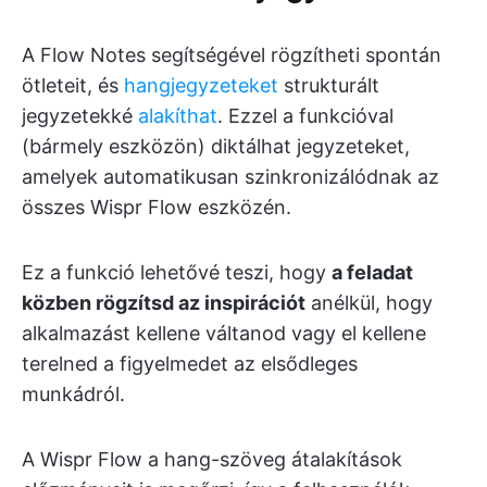
A Flow Notes segítségével rögzítheti spontán
ötleteit, és
hangjegyzeteket
strukturált
jegyzetekké
alakíthat
. Ezzel a funkcióval
(bármely eszközön) diktálhat jegyzeteket,
amelyek automatikusan szinkronizálódnak az
összes Wispr Flow eszközén.
Ez a funkció lehetővé teszi, hogy
a feladat
közben rögzítsd az inspirációt
anélkül, hogy
alkalmazást kellene váltanod vagy el kellene
terelned a figyelmedet az elsődleges
munkádról.
A Wispr Flow a hang-szöveg átalakítások