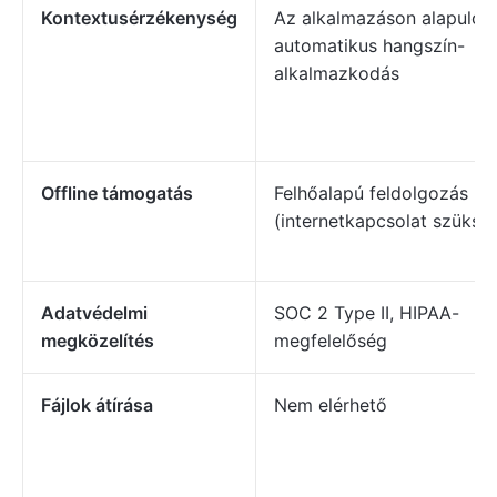
Kontextusérzékenység
Az alkalmazáson alapuló
automatikus hangszín-
alkalmazkodás
Offline támogatás
Felhőalapú feldolgozás
(internetkapcsolat szüksé
Adatvédelmi
SOC 2 Type II, HIPAA-
megközelítés
megfelelőség
Fájlok átírása
Nem elérhető