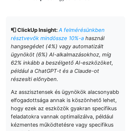
📮 ClickUp Insight:
A felmérésünkben
résztvevők mindössze 10%-a
használ
hangsegédet (4%) vagy automatizált
ügynököt (6%) AI-alkalmazásokhoz, míg
62% inkább a beszélgető AI-eszközöket,
például a ChatGPT-t és a Claude-ot
részesíti előnyben.
Az asszisztensek és ügynökök alacsonyabb
elfogadottsága annak is köszönhető lehet,
hogy ezek az eszközök gyakran specifikus
feladatokra vannak optimalizálva, például
kézmentes működtetésre vagy specifikus