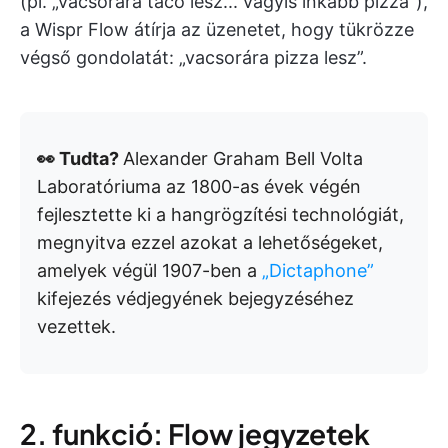
(pl. „vacsorára taco lesz... vagyis inkább pizza”),
a Wispr Flow átírja az üzenetet, hogy tükrözze
végső gondolatát: „vacsorára pizza lesz”.
👀 Tudta?
Alexander Graham Bell Volta
Laboratóriuma az 1800-as évek végén
fejlesztette ki a hangrögzítési technológiát,
megnyitva ezzel azokat a lehetőségeket,
amelyek végül 1907-ben a
„Dictaphone”
kifejezés védjegyének bejegyzéséhez
vezettek.
2. funkció: Flow jegyzetek