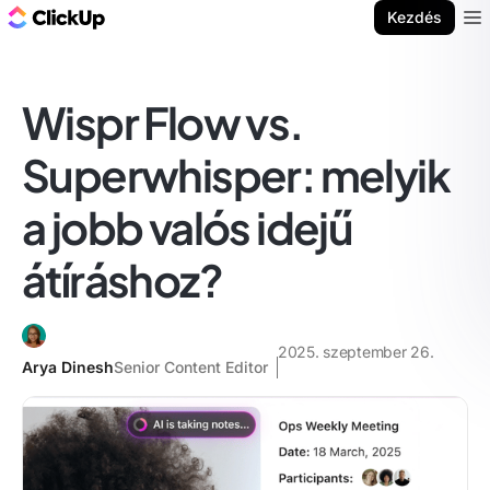
ClickUp blog
Kezdés
Ope
Wispr Flow vs.
Superwhisper: melyik
a jobb valós idejű
átíráshoz?
2025. szeptember 26.
Arya Dinesh
Senior Content Editor