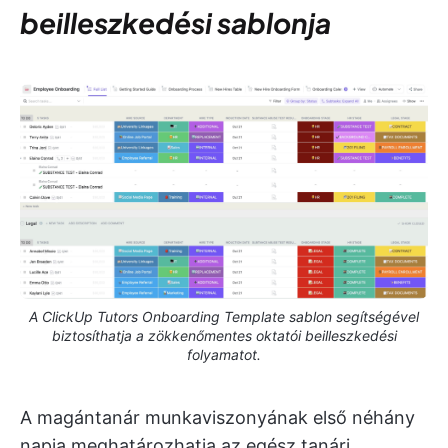
beilleszkedési sablonja
A ClickUp Tutors Onboarding Template sablon segítségével
biztosíthatja a zökkenőmentes oktatói beilleszkedési
folyamatot.
A magántanár munkaviszonyának első néhány
napja meghatározhatja az egész tanári