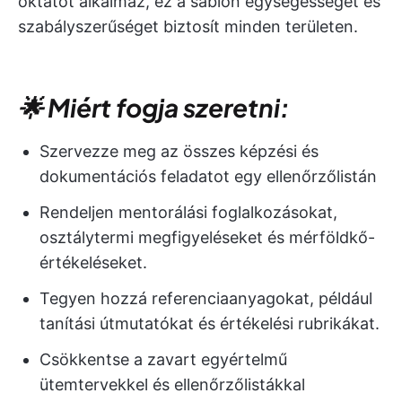
oktatót alkalmaz, ez a sablon egységességet és
szabályszerűséget biztosít minden területen.
🌟 Miért fogja szeretni:
Szervezze meg az összes képzési és
dokumentációs feladatot egy ellenőrzőlistán
Rendeljen mentorálási foglalkozásokat,
osztálytermi megfigyeléseket és mérföldkő-
értékeléseket.
Tegyen hozzá referenciaanyagokat, például
tanítási útmutatókat és értékelési rubrikákat.
Csökkentse a zavart egyértelmű
ütemtervekkel és ellenőrzőlistákkal