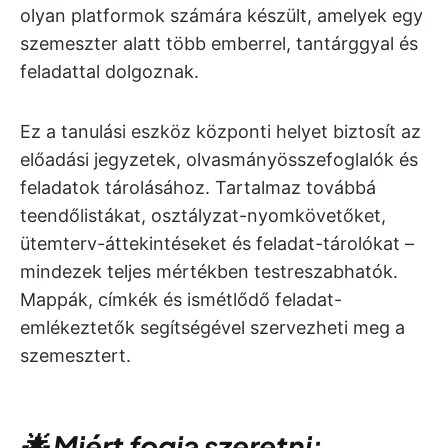
olyan platformok számára készült, amelyek egy
szemeszter alatt több emberrel, tantárggyal és
feladattal dolgoznak.
Ez a tanulási eszköz központi helyet biztosít az
előadási jegyzetek, olvasmányösszefoglalók és
feladatok tárolásához. Tartalmaz továbbá
teendőlistákat, osztályzat-nyomkövetőket,
ütemterv-áttekintéseket és feladat-tárolókat –
mindezek teljes mértékben testreszabhatók.
Mappák, címkék és ismétlődő feladat-
emlékeztetők segítségével szervezheti meg a
szemesztert.
🌟 Miért fogja szeretni: