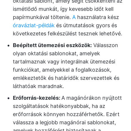
oktatási sablont, amely segít csökkenteni az
ismétlődő munkát, így kevesebb időt kell
papírmunkával töltenie.
A
használatra kész
óravázlat-példák
és útmutatások gyors és
következetes felkészülést tesznek lehetővé.
Beépített ütemezési eszközök:
Válasszon
olyan oktatási sablonokat, amelyek
tartalmaznak vagy integrálnak ütemezési
funkciókat, amelyekkel a foglalkozások,
emlékeztetők és határidők szervezettek és
láthatóak maradnak.
Erőforrás-kezelés:
A magánórákon nyújtott
szolgáltatások hatékonyabbak, ha az
erőforrások könnyen hozzáférhetők. Ezért
válassza a legjobb magánórai sablonokat,
amelyek hozzáférést biztosítanak a