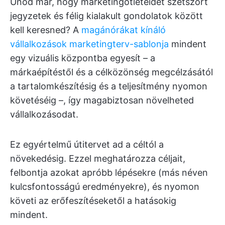
Unod már, hogy marketingötleteidet szétszórt
jegyzetek és félig kialakult gondolatok között
kell keresned? A
magánórákat kínáló
vállalkozások marketingterv-sablonja
mindent
egy vizuális központba egyesít – a
márkaépítéstől és a célközönség megcélzásától
a tartalomkészítésig és a teljesítmény nyomon
követéséig –, így magabiztosan növelheted
vállalkozásodat.
Ez egyértelmű útitervet ad a céltól a
növekedésig. Ezzel meghatározza céljait,
felbontja azokat apróbb lépésekre (más néven
kulcsfontosságú eredményekre), és nyomon
követi az erőfeszítéseketől a hatásokig
mindent.