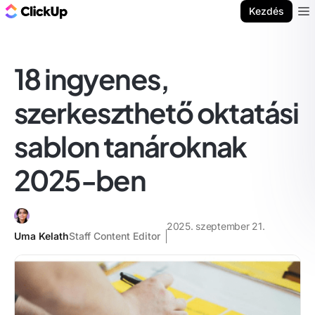
ClickUp blog
Kezdés
Ope
18 ingyenes,
szerkeszthető oktatási
sablon tanároknak
2025-ben
2025. szeptember 21.
Uma Kelath
Staff Content Editor