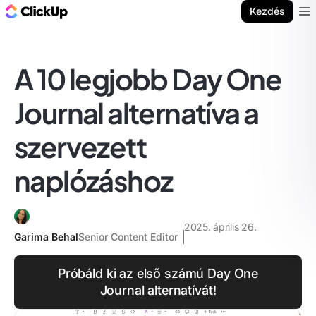
ClickUp blog
Kezdés
Ope
A 10 legjobb Day One
Journal alternatíva a
szervezett
naplózáshoz
2025. április 26.
Garima Behal
Senior Content Editor
Próbáld ki az első számú Day One
Journal alternatívát!