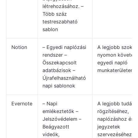
létrehozásához. –
Több száz
testreszabható
sablon
Notion
– Egyedi naplózási
A legjobb szoká
rendszer –
nyomon követésé
Összekapcsolt
egyedi napló
adatbázisok –
munkaterületen be
Újrafelhasználható
napi sablonok
Evernote
– Napi
A legjobb tudás
emlékeztetők –
rögzítéséhez,
Jelszóvédelem –
naplózáshoz és 
Beágyazott
jegyzetek
videók,
szervezéséhez.