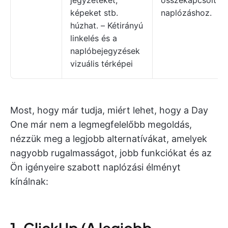
jegyzeteket,
összekapcsolt
képeket stb.
naplózáshoz.
húzhat. – Kétirányú
linkelés és a
naplóbejegyzések
vizuális térképei
Most, hogy már tudja, miért lehet, hogy a Day
One már nem a legmegfelelőbb megoldás,
nézzük meg a legjobb alternatívákat, amelyek
nagyobb rugalmasságot, jobb funkciókat és az
Ön igényeire szabott naplózási élményt
kínálnak:
1. ClickUp (A legjobb