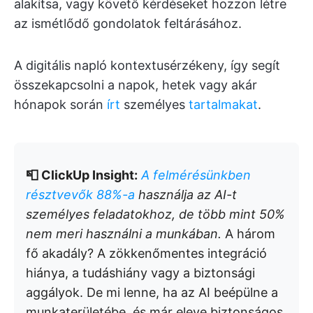
alakítsa, vagy követő kérdéseket hozzon létre
az ismétlődő gondolatok feltárásához.
A digitális napló kontextusérzékeny, így segít
összekapcsolni a napok, hetek vagy akár
hónapok során
írt
személyes
tartalmakat
.
📮 ClickUp Insight:
A felmérésünkben
résztvevők 88%-a
használja az AI-t
személyes feladatokhoz, de több mint 50%
nem meri használni a munkában.
A három
fő akadály? A zökkenőmentes integráció
hiánya, a tudáshiány vagy a biztonsági
aggályok. De mi lenne, ha az AI beépülne a
munkaterületébe, és már eleve biztonságos