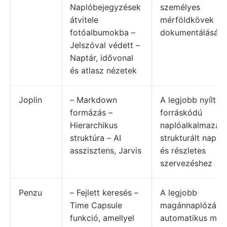
Naplóbejegyzések
személyes
átvitele
mérföldkövek
fotóalbumokba –
dokumentálására
Jelszóval védett –
Naptár, idővonal
és atlasz nézetek
Joplin
– Markdown
A legjobb nyílt
formázás –
forráskódú
Hierarchikus
naplóalkalmazás
struktúra – AI
strukturált napl
asszisztens, Jarvis
és részletes
szervezéshez
Penzu
– Fejlett keresés –
A legjobb
Time Capsule
magánnaplózásh
funkció, amellyel
automatikus men