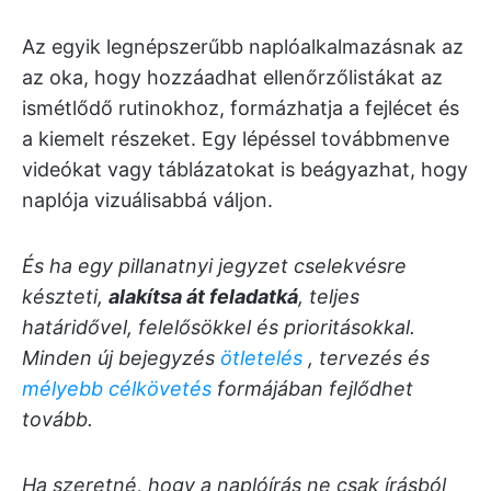
Az egyik legnépszerűbb naplóalkalmazásnak az
az oka, hogy hozzáadhat ellenőrzőlistákat az
ismétlődő rutinokhoz, formázhatja a fejlécet és
a kiemelt részeket. Egy lépéssel továbbmenve
videókat vagy táblázatokat is beágyazhat, hogy
naplója vizuálisabbá váljon.
És ha egy pillanatnyi jegyzet cselekvésre
készteti,
alakítsa át feladatká
, teljes
határidővel, felelősökkel és prioritásokkal.
Minden új bejegyzés
ötletelés
, tervezés és
mélyebb célkövetés
formájában fejlődhet
tovább.
Ha szeretné, hogy a naplóírás ne csak írásból