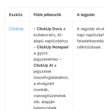
Eszköz
Főbb jellemzők
A legjobb
ClickUp
–
ClickUp Docs
a
A legjobb struktu
kollaboratív, AI-
napi naplózáshoz
alapú naplózáshoz
feladatkezeléssel
–
ClickUp Notepad
célkitűzéssel.
a gyors
jegyzetekhez –
ClickUp AI
a
jegyzetek
összefoglalásához,
a elvégzett
munkák,
csevegőüzenetek
stb. alapján
bejegyzések