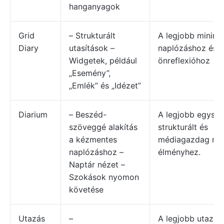
hanganyagok
Grid
– Strukturált
A legjobb minimal
Diary
utasítások –
naplózáshoz és
Widgetek, például
önreflexióhoz
„Esemény”,
„Emlék” és „Idézet”
Diarium
– Beszéd-
A legjobb egysze
szöveggé alakítás
strukturált és
a kézmentes
médiagazdag nap
naplózáshoz –
élményhez.
Naptár nézet –
Szokások nyomon
követése
Utazás
–
A legjobb utazás