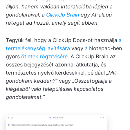
álljon, hanem valóban interakcióba lépjen a
gondolataival, a
ClickUp Brain
egy AI-alapú
réteget ad hozzá, amely segít ebben.
Tegyük fel, hogy a ClickUp Docs-ot használja
a
termelékenység javítására
vagy
a
Notepad-ben
gyors
ötletek rögzítésére
. A ClickUp Brain az
összes bejegyzését azonnal átkutatja, és
természetes nyelvű kérdésekkel, például
„Mit
gondoltam kedden?”
vagy
„Összefoglalja a
kiégésből való felépüléssel kapcsolatos
gondolataimat.”