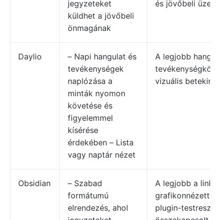
jegyzeteket
és jövőbeli üzene
küldhet a jövőbeli
önmagának
Daylio
– Napi hangulat és
A legjobb hangul
tevékenységek
tevékenységköve
naplózása a
vizuális betekinté
minták nyomon
követése és
figyelemmel
kísérése
érdekében – Lista
vagy naptár nézet
Obsidian
– Szabad
A legjobb a linke
formátumú
grafikonnézettel 
elrendezés, ahol
plugin-testresza