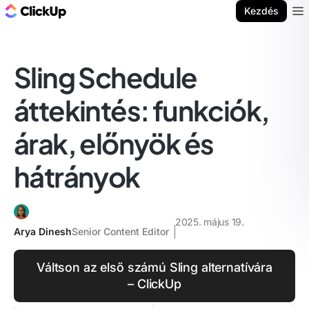
ClickUp blog
Kezdés
Ope
Sling Schedule
áttekintés: funkciók,
árak, előnyök és
hátrányok
2025. május 19.
Arya Dinesh
Senior Content Editor
Váltson az első számú Sling alternatívára
– ClickUp