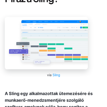
via
Sling
A Sling egy alkalmazottak ütemezésére és
munkaerő-menedzsmentjére szolgáló
szoftver, amelynek célja, hogy segítse a