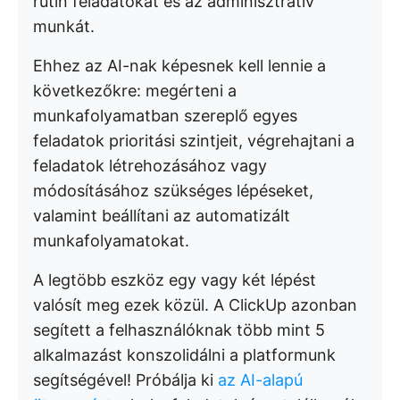
rutin feladatokat és az adminisztratív
munkát.
Ehhez az AI-nak képesnek kell lennie a
következőkre: megérteni a
munkafolyamatban szereplő egyes
feladatok prioritási szintjeit, végrehajtani a
feladatok létrehozásához vagy
módosításához szükséges lépéseket,
valamint beállítani az automatizált
munkafolyamatokat.
A legtöbb eszköz egy vagy két lépést
valósít meg ezek közül. A ClickUp azonban
segített a felhasználóknak több mint 5
alkalmazást konszolidálni a platformunk
segítségével! Próbálja ki
az AI-alapú