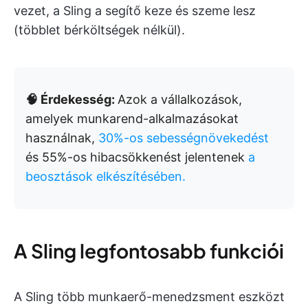
vezet, a Sling a segítő keze és szeme lesz
(többlet bérköltségek nélkül).
🧠 Érdekesség:
Azok a vállalkozások,
amelyek munkarend-alkalmazásokat
használnak,
30%-os sebességnövekedést
és 55%-os hibacsökkenést jelentenek
a
beosztások elkészítésében.
A Sling legfontosabb funkciói
A Sling több munkaerő-menedzsment eszközt