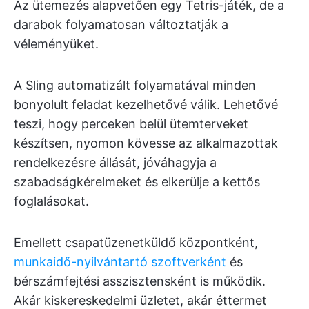
Az ütemezés alapvetően egy Tetris-játék, de a
darabok folyamatosan változtatják a
véleményüket.
A Sling automatizált folyamatával minden
bonyolult feladat kezelhetővé válik. Lehetővé
teszi, hogy perceken belül ütemterveket
készítsen, nyomon kövesse az alkalmazottak
rendelkezésre állását, jóváhagyja a
szabadságkérelmeket és elkerülje a kettős
foglalásokat.
Emellett csapatüzenetküldő központként,
munkaidő-nyilvántartó szoftverként
és
bérszámfejtési asszisztensként is működik.
Akár kiskereskedelmi üzletet, akár éttermet