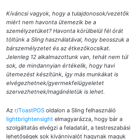
Kíváncsi vagyok, hogy a tulajdonosok/vezetők
miért nem havonta ütemezik be a
személyzetüket? Havonta körülbelül fél órát
töltünk a Sling használatával, hogy beosszuk a
bárszemélyzetet és az étkezőkocsikat.
Jelenleg 12 alkalmazottunk van, tehát nem túl
sok, de mindannyian értékelik, hogy havi
ütemezést készítünk, így más munkákat is
elvégezhetnek/gyermekfelügyeletet
szervezhetnek/magánéletük is lehet.
Az
r/ToastPOS
oldalon a Sling felhasználó
lightbrightensight
elmagyarázza, hogy bár a
szolgáltatás elvégzi a feladatát, a testreszabási
lehetőségek sok kívánnivalót hagynak maguk