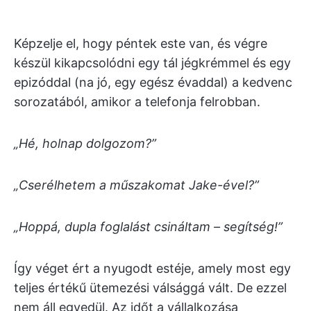
Képzelje el, hogy péntek este van, és végre
készül kikapcsolódni egy tál jégkrémmel és egy
epizóddal (na jó, egy egész évaddal) a kedvenc
sorozatából, amikor a telefonja felrobban.
„Hé, holnap dolgozom?”
„Cserélhetem a műszakomat Jake-ével?”
„Hoppá, dupla foglalást csináltam – segítség!”
Így véget ért a nyugodt estéje, amely most egy
teljes értékű ütemezési válsággá vált. De ezzel
nem áll egyedül. Az időt a vállalkozása