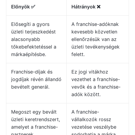
Előnyök ✅
Hátrányok ❌
Elősegíti a gyors
A franchise-adóknak
üzleti terjeszkedést
kevesebb közvetlen
alacsonyabb
ellenőrzésük van az
tőkebefektetéssel a
üzleti tevékenységek
márkaépítésbe.
felett.
Franchise-díjak és
Ez jogi vitákhoz
jogdíjak révén állandó
vezethet a franchise-
bevételt generál.
vevők és a franchise-
adók között.
Megoszt egy bevált
A franchise-
üzleti keretrendszert,
vállalkozók rossz
amelyet a franchise-
vezetése veszélybe
partnerek
sodorhatja a márka