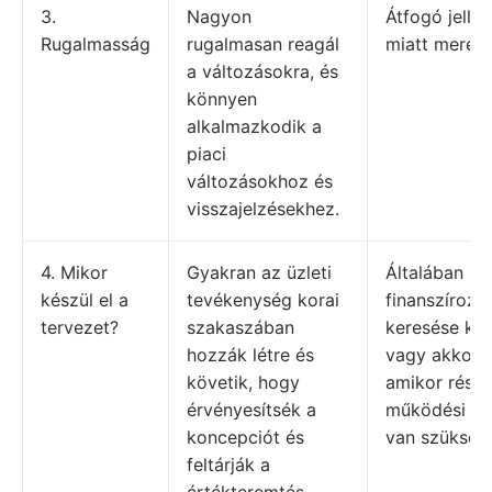
3.
Nagyon
Átfogó jelle
Rugalmasság
rugalmasan reagál
miatt merev
a változásokra, és
könnyen
alkalmazkodik a
piaci
változásokhoz és
visszajelzésekhez.
4. Mikor
Gyakran az üzleti
Általában kü
készül el a
tevékenység korai
finanszírozá
tervezet?
szakaszában
keresése kö
hozzák létre és
vagy akkor k
követik, hogy
amikor részl
érvényesítsék a
működési te
koncepciót és
van szükség
feltárják a