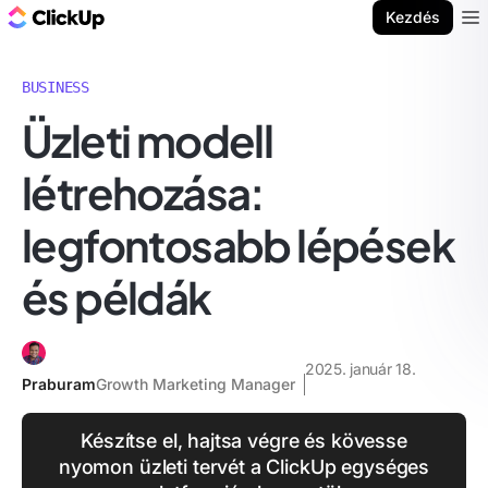
ClickUp blog
Kezdés
Ope
BUSINESS
Üzleti modell
létrehozása:
legfontosabb lépések
és példák
2025. január 18.
Praburam
Growth Marketing Manager
Készítse el, hajtsa végre és kövesse
nyomon üzleti tervét a ClickUp egységes