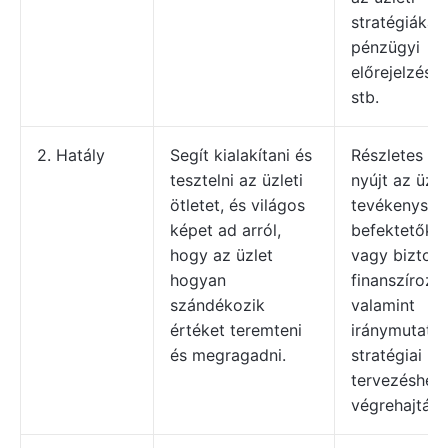
stratégiákat,
pénzügyi
előrejelzése
stb.
2. Hatály
Segít kialakítani és
Részletes úti
tesztelni az üzleti
nyújt az üzle
ötletet, és világos
tevékenység
képet ad arról,
befektetőke
hogy az üzlet
vagy biztosít
hogyan
finanszírozás
szándékozik
valamint
értéket teremteni
iránymutatás
és megragadni.
stratégiai
tervezéshez
végrehajtásh