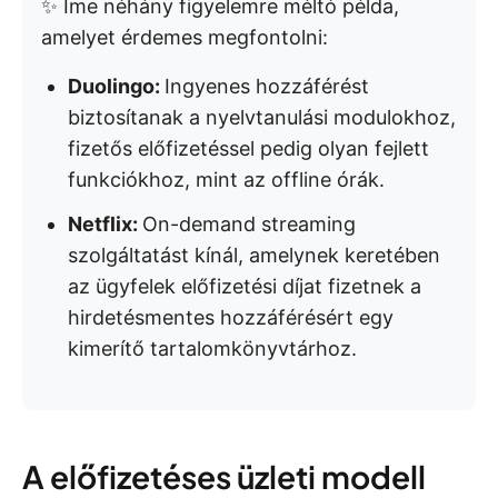
✨ Íme néhány figyelemre méltó példa,
amelyet érdemes megfontolni:
Duolingo:
Ingyenes hozzáférést
biztosítanak a nyelvtanulási modulokhoz,
fizetős előfizetéssel pedig olyan fejlett
funkciókhoz, mint az offline órák.
Netflix:
On-demand streaming
szolgáltatást kínál, amelynek keretében
az ügyfelek előfizetési díjat fizetnek a
hirdetésmentes hozzáférésért egy
kimerítő tartalomkönyvtárhoz.
A előfizetéses üzleti modell