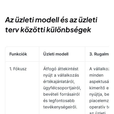
Az üzleti modell és az üzleti
terv közötti különbségek
Funkciók
Üzleti modell
3. Rugalmas
1. Fókusz
Átfogó áttekintést
A vállalkozá
nyújt a vállalkozás
minden
értékajánlatáról,
aspektusána
ügyfélcsoportjairól,
kimerítő ele
bevételi forrásairól
nyújtja, bele
és legfontosabb
piacelemzést
tevékenységeiről.
operatív ter
az üzleti