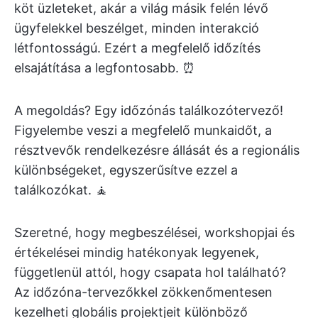
köt üzleteket, akár a világ másik felén lévő
ügyfelekkel beszélget, minden interakció
létfontosságú. Ezért a megfelelő időzítés
elsajátítása a legfontosabb. ⏰
A megoldás? Egy időzónás találkozótervező!
Figyelembe veszi a megfelelő munkaidőt, a
résztvevők rendelkezésre állását és a regionális
különbségeket, egyszerűsítve ezzel a
találkozókat. 🧘
Szeretné, hogy megbeszélései, workshopjai és
értékelései mindig hatékonyak legyenek,
függetlenül attól, hogy csapata hol található?
Az időzóna-tervezőkkel zökkenőmentesen
kezelheti globális projektjeit különböző