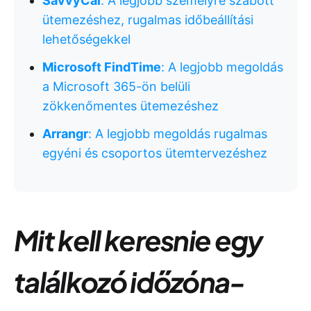
SavvyCal
: A legjobb személyre szabott
ütemezéshez, rugalmas időbeállítási
lehetőségekkel
Microsoft FindTime
: A legjobb megoldás
a Microsoft 365-ön belüli
zökkenőmentes ütemezéshez
Arrangr
: A legjobb megoldás rugalmas
egyéni és csoportos ütemtervezéshez
Mit kell keresnie egy
találkozó időzóna-