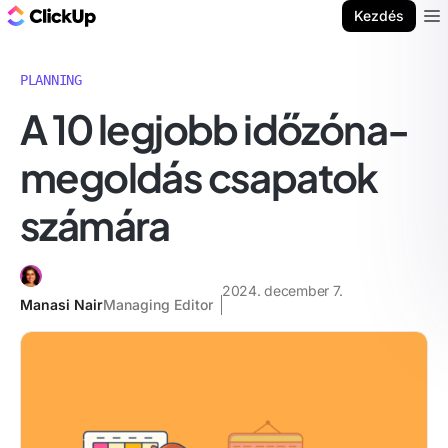
ClickUp blog
Kezdés
Ope
PLANNING
A 10 legjobb időzóna-
megoldás csapatok
számára
2024. december 7.
Manasi Nair
Managing Editor