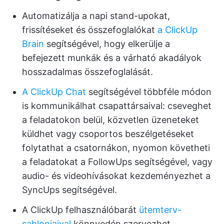
Automatizálja a napi stand-upokat,
frissítéseket és összefoglalókat
a ClickUp
Brain
segítségével, hogy elkerülje a
befejezett munkák és a várható akadályok
hosszadalmas összefoglalását.
A ClickUp Chat
segítségével többféle módon
is kommunikálhat csapattársaival: cseveghet
a feladatokon belül, közvetlen üzeneteket
küldhet vagy csoportos beszélgetéseket
folytathat a csatornákon, nyomon követheti
a feladatokat a FollowUps segítségével, vagy
audio- és videohívásokat kezdeményezhet a
SyncUps segítségével.
A ClickUp felhasználóbarát
ütemterv-
sablonjaival
könnyedén szervezhet