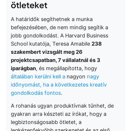
ötleteket
A határidők segíthetnek a munka
befejezésében, de nem mindig segítik a
jobb gondolkodást. A Harvard Business
School kutatója, Teresa Amabile
238
szakembert vizsgált meg 26
projektcsapatban, 7 vállalatnál és 3
iparágban
, és megállapította, hogy
általában kerülni kell a
nagyon
nagy
időnyomást, ha a következetes kreatív
gondolkodás fontos
.
A rohanás ugyan produktívnak tűnhet, de
gyakran arra készteti az írókat, hogy a
legbiztonságosabb ötletet, a
legkézenfekvőbb szerkezetet és az első