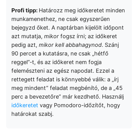
Profi tipp:
Határozz meg időkeretet minden
munkamenethez, ne csak egyszerűen
bejegyzd őket. A naptárban kijelölt időpont
azt mutatja,
mikor
fogsz írni; az időkeret
pedig azt,
mikor kell abbahagynod
. Szánj
90 percet a kutatásra, ne csak „hétfő
reggel”-t, és az időkeret nem fogja
felemészteni az egész napodat. Ezzel a
rettegett feladat is könnyebbé válik: a „írj
meg mindent” feladat megbénító, de a „45
perc a bevezetőre” már kezdhető. Használj
időkeretet
vagy Pomodoro-időzítőt, hogy
határokat szabj.