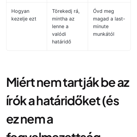
Hogyan
Törekedj rá,
Óvd meg
kezelje ezt
mintha az
magad a last-
lenne a
minute
valódi
munkától
határidő
Miért nem tartják be az
írók a határidőket (és
ez nem a
fegyelmezettség