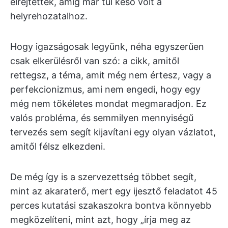
elrejtették, amíg már túl késő volt a
helyrehozatalhoz.
Hogy igazságosak legyünk, néha egyszerűen
csak elkerülésről van szó: a cikk, amitől
rettegsz, a téma, amit még nem értesz, vagy a
perfekcionizmus, ami nem engedi, hogy egy
még nem tökéletes mondat megmaradjon. Ez
valós probléma, és semmilyen mennyiségű
tervezés sem segít kijavítani egy olyan vázlatot,
amitől félsz elkezdeni.
De még így is a szervezettség többet segít,
mint az akaraterő, mert egy ijesztő feladatot 45
perces kutatási szakaszokra bontva könnyebb
megközelíteni, mint azt, hogy „írja meg az