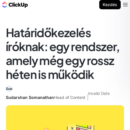
ClickUp blog
Kezdés
Ope
Határidőkezelés
íróknak: egy rendszer,
amely még egy rossz
héten is működik
Invalid Date
Sudarshan Somanathan
Head of Content