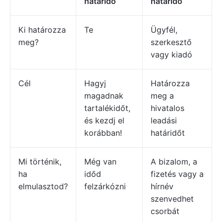
határidő
határidő
Ki határozza
Te
Ügyfél,
meg?
szerkesztő
vagy kiadó
Cél
Hagyj
Határozza
magadnak
meg a
tartalékidőt,
hivatalos
és kezdj el
leadási
korábban!
határidőt
Mi történik,
Még van
A bizalom, a
ha
időd
fizetés vagy a
elmulasztod?
felzárkózni
hírnév
szenvedhet
csorbát