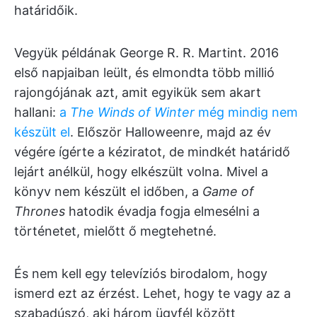
határidőik.
Vegyük példának George R. R. Martint. 2016
első napjaiban leült, és elmondta több millió
rajongójának azt, amit egyikük sem akart
hallani:
a
The Winds of Winter
még mindig nem
készült el
. Először Halloweenre, majd az év
végére ígérte a kéziratot, de mindkét határidő
lejárt anélkül, hogy elkészült volna. Mivel a
könyv nem készült el időben, a
Game of
Thrones
hatodik évadja fogja elmesélni a
történetet, mielőtt ő megtehetné.
És nem kell egy televíziós birodalom, hogy
ismerd ezt az érzést. Lehet, hogy te vagy az a
szabadúszó, aki három ügyfél között