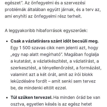
egészet”. Az önfegyelmi és a szervezési
problémák általában együtt járnak, és a terv az,
ami enyhíti az önfegyelmi rész terheit.
A leggyakoribb hibaforrások egyszerűek:
Csak a vázlatírásra szánt időt becsüli meg.
Egy 1 500 szavas cikk nem jelenti azt, hogy
„egy nap alatt megírható”. Magában foglalja
a kutatást, a vázlatkészítést, a vázlatírást, a
szerkesztést, a tényellenőrzést, a formázást,
valamint azt a két órát, amit az írói blokk
leküzdésére fordít – amit senki sem tervez
be, de mindenki eltölt ezzel.
Túl szűken tervezel.
Ha minden órád be van
osztva, egyetlen késés is az egész hetet