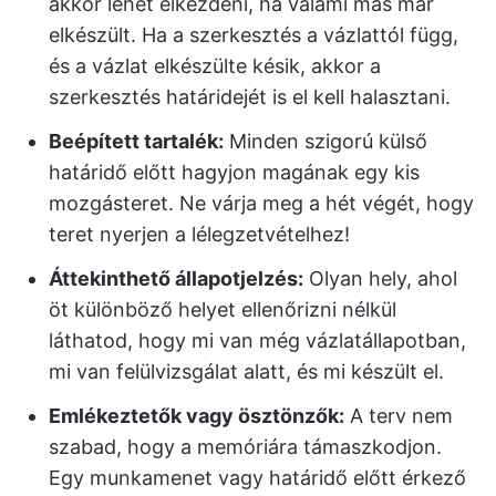
akkor lehet elkezdeni, ha valami más már
elkészült. Ha a szerkesztés a vázlattól függ,
és a vázlat elkészülte késik, akkor a
szerkesztés határidejét is el kell halasztani.
Beépített tartalék:
Minden szigorú külső
határidő előtt hagyjon magának egy kis
mozgásteret. Ne várja meg a hét végét, hogy
teret nyerjen a lélegzetvételhez!
Áttekinthető állapotjelzés:
Olyan hely, ahol
öt különböző helyet ellenőrizni nélkül
láthatod, hogy mi van még vázlatállapotban,
mi van felülvizsgálat alatt, és mi készült el.
Emlékeztetők vagy ösztönzők:
A terv nem
szabad, hogy a memóriára támaszkodjon.
Egy munkamenet vagy határidő előtt érkező