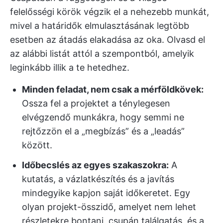
felelősségi körök végzik el a nehezebb munkát,
mivel a határidők elmulasztásának legtöbb
esetben az átadás elakadása az oka. Olvasd el
az alábbi listát attól a szempontból, amelyik
leginkább illik a te hetedhez.
Minden feladat, nem csak a mérföldkövek:
Ossza fel a projektet a ténylegesen
elvégzendő munkákra, hogy semmi ne
rejtőzzön el a „megbízás” és a „leadás”
között.
Időbecslés az egyes szakaszokra:
A
kutatás, a vázlatkészítés és a javítás
mindegyike kapjon saját időkeretet. Egy
olyan projekt-összidő, amelyet nem lehet
részletekre bontani, csupán találgatás, és a