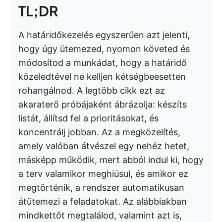
TL;DR
A határidőkezelés egyszerűen azt jelenti,
hogy úgy ütemezed, nyomon követed és
módosítod a munkádat, hogy a határidő
közeledtével ne kelljen kétségbeesetten
rohangálnod. A legtöbb cikk ezt az
akaraterő próbájaként ábrázolja: készíts
listát, állítsd fel a prioritásokat, és
koncentrálj jobban. Az a megközelítés,
amely valóban átvészel egy nehéz hetet,
másképp működik, mert abból indul ki, hogy
a terv valamikor meghiúsul, és amikor ez
megtörténik, a rendszer automatikusan
átütemezi a feladatokat. Az alábbiakban
mindkettőt megtalálod, valamint azt is,