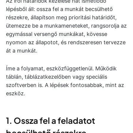
Az írói határidők kezelése hat ismétlődő
lépésből áll: ossza fel a munkát becsülhető
részekre, állapítson meg prioritási határidőt,
ütemezze be a munkameneteket, rangsorolja az
egymással versengő munkákat, kövesse
nyomon az állapotot, és rendszeresen tervezze
át a munkát.
Íme a folyamat, eszközfüggetlenül. Működik
táblán, táblázatkezelőben vagy speciális
szoftverben is. A lépések fontosabbak, mint az
eszköz.
1. Ossza fel a feladatot
becsülhető részekre