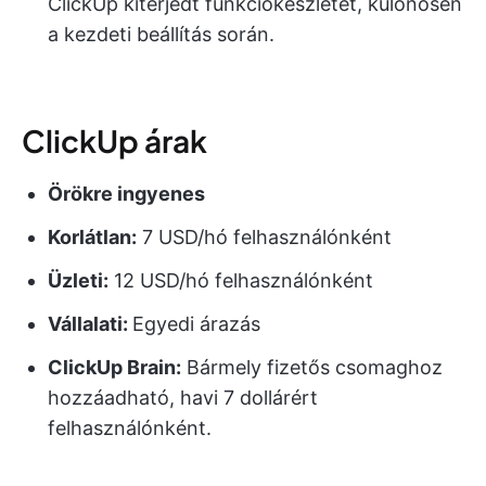
ClickUp kiterjedt funkciókészletét, különösen
a kezdeti beállítás során.
ClickUp árak
Örökre ingyenes
Korlátlan:
7 USD/hó felhasználónként
Üzleti:
12 USD/hó felhasználónként
Vállalati:
Egyedi árazás
ClickUp Brain:
Bármely fizetős csomaghoz
hozzáadható, havi 7 dollárért
felhasználónként.