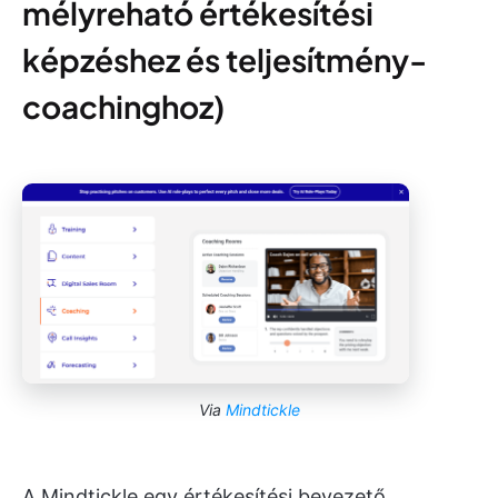
mélyreható értékesítési
képzéshez és teljesítmény-
coachinghoz)
Via
Mindtickle
A Mindtickle egy értékesítési bevezető