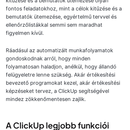
kitűzése és a bemutatók ütemezése olyan
fontos feladatokhoz, mint a célok kitűzése és a
bemutatók ütemezése, egyértelmű tervvel és
ellenőrzőlistákkal semmi sem maradhat
figyelmen kívül.
Ráadásul az automatizált munkafolyamatok
gondoskodnak arról, hogy minden
folyamatosan haladjon, anélkül, hogy állandó
felügyeletre lenne szükség. Akár értékesítési
bevezető programokat kezel, akár értékesítési
képzéseket tervez, a ClickUp segítségével
mindez zökkenőmentesen zajlik.
A ClickUp legjobb funkciói