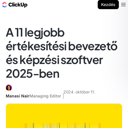
ClickUp blog
Kezdés
Ope
A 11 legjobb
értékesítési bevezető
és képzési szoftver
2025-ben
2024. október 11.
Manasi Nair
Managing Editor