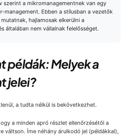
ew szerint a mikromanagementnek van egy
der-management. Ebben a stílusban a vezetők
utatnak, hajlamosak elkerülni a
és általában nem vállalnak felelősséget.
 példák: Melyek a
jelei?
nül, a tudta nélkül is bekövetkezhet.
 hogy a minden apró részlet ellenőrzésétől a
e váltson. Íme néhány árulkodó jel (példákkal),