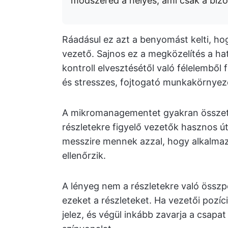
módszered a helyes, ami csak a bizo
Ráadásul ez azt a benyomást kelti, hog
vezető. Sajnos ez a megközelítés a hat
kontroll elvesztésétől való félelemből 
és stresszes, fojtogató munkakörnyez
A mikromanagementet gyakran összetév
részletekre figyelő vezetők hasznos ú
messzire mennek azzal, hogy alkalmaz
ellenőrzik.
A lényeg nem a részletekre való össz
ezeket a részleteket. Ha vezetői poz
jelez, és végül inkább zavarja a csap