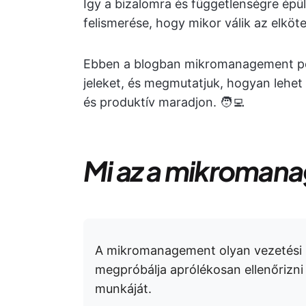
Így a bizalomra és függetlenségre épü
felismerése, hogy mikor válik az elkö
Ebben a blogban mikromanagement péld
jeleket, és megmutatjuk, hogyan lehet
és produktív maradjon. 🧑‍💻
Mi az a mikroman
A mikromanagement olyan vezetési s
megpróbálja aprólékosan ellenőrizni 
munkáját.