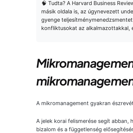
🧠 Tudta? A Harvard Business Revi
másik oldala is, az úgynevezett un
gyenge teljesítménymenedzsmentet m
konfliktusokat az alkalmazottakkal, 
Mikromanagement
mikromanagement 
A mikromanagement gyakran észrevétle
A jelek korai felismerése segít abban,
bizalom és a függetlenség elősegítésér