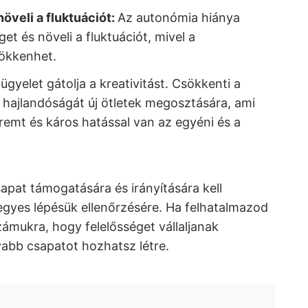
öveli a fluktuációt:
Az autonómia hiánya
t és növeli a fluktuációt, mivel a
sökkenhet.
lügyelet gátolja a kreativitást. Csökkenti a
ajlandóságát új ötletek megosztására, ami
emt és káros hatással van az egyéni és a
apat támogatására és irányítására kell
gyes lépésük ellenőrzésére. Ha felhatalmazod
zámukra, hogy felelősséget vállaljanak
yabb csapatot hozhatsz létre.