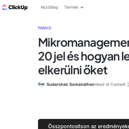
ClickUp blog
Kezdőlap
Termék
MANAGE
Mikromanagemen
20 jel és hogyan l
elkerülni őket
Sudarshan Somanathan
Head of Content
Összpontosítson az eredményekre