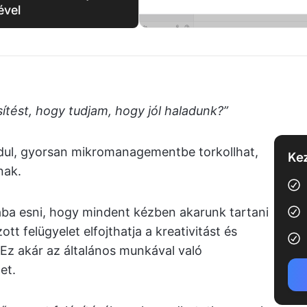
ével
ítést, hogy tudjam, hogy jól haladunk?”
dul, gyorsan mikromanagementbe torkollhat,
Kez
nak.
a esni, hogy mindent kézben akarunk tartani
zott felügyelet elfojthatja a kreativitást és
 Ez akár az általános munkával való
et.