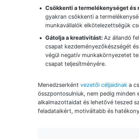
Csökkenti a termelékenységet és n
gyakran csökkenti a termelékenysége
munkavállalók elkötelezettségük c
Gátolja a kreativitást:
Az állandó fe
csapat kezdeményezőkészségét és h
végül negatív munkakörnyezetet ter
csapat teljesítményére.
Menedzserként
vezetői céljaidnak
a cs
összpontosulniuk, nem pedig minden e
alkalmazottaidat és lehetővé teszed s
feladataikért, motiváltabb és hatékon