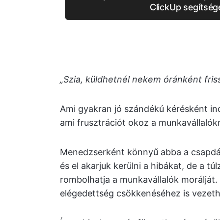
ClickUp segítség
„Szia, küldhetnél nekem óránként friss
Ami gyakran jó szándékú kérésként in
ami frusztrációt okoz a munkavállalók
Menedzserként könnyű abba a csapdáb
és el akarjuk kerülni a hibákat, de a túl
rombolhatja a munkavállalók morálját.
elégedettség csökkenéséhez is vezeth