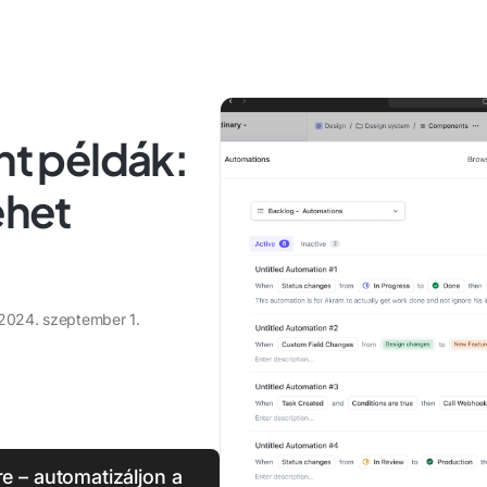
t példák:
ehet
2024. szeptember 1.
 – automatizáljon a