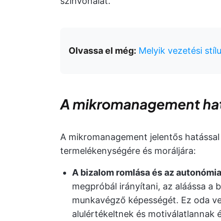
színvonalat.
Olvassa el még:
Melyik vezetési stí
A mikromanagement hat
A mikromanagement jelentős hatással 
termelékenységére és moráljára:
A bizalom romlása és az autonómia
megpróbál irányítani, az aláássa a 
munkavégző képességét. Ez oda vez
alulértékeltnek és motiválatlannak 