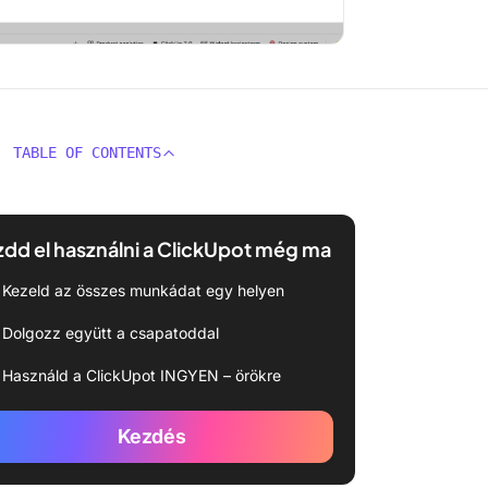
TABLE OF CONTENTS
dd el használni a ClickUpot még ma
Kezeld az összes munkádat egy helyen
Dolgozz együtt a csapatoddal
Használd a ClickUpot INGYEN – örökre
Kezdés