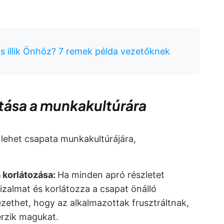
lus illik Önhöz? 7 remek példa vezetőknek
ása a munkakultúrára
lehet csapata munkakultúrájára,
 korlátozása:
Ha minden apró részletet
bizalmat és korlátozza a csapat önálló
ethet, hogy az alkalmazottak frusztráltnak,
érzik magukat.