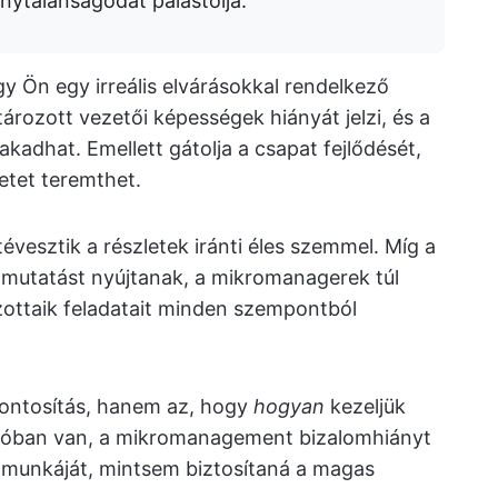
nytalanságodat palástolja.
y Ön egy irreális elvárásokkal rendelkező
ározott vezetői képességek hiányát jelzi, és a
fakadhat. Emellett gátolja a csapat fejlődését,
etet teremthet.
esztik a részletek iránti éles szemmel. Míg a
tmutatást nyújtanak, a mikromanagerek túl
ottaik feladatait minden szempontból
pontosítás, hanem az, hogy
hogyan
kezeljük
ícióban van, a mikromanagement bizalomhiányt
at munkáját, mintsem biztosítaná a magas