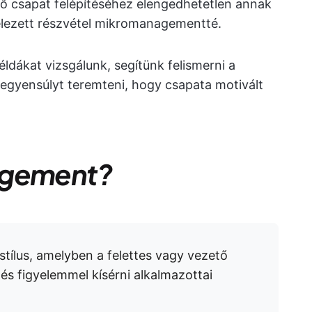
lő csapat felépítéséhez elengedhetetlen annak
telezett részvétel mikromanagementté.
ákat vizsgálunk, segítünk felismerni a
 egyensúlyt teremteni, hogy csapata motivált
agement?
tílus, amelyben a felettes vagy vezető
és figyelemmel kísérni alkalmazottai