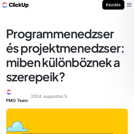
ClickUp blog
Kezdés
Ope
Programmenedzser
és projektmenedzser:
miben különböznek a
szerepeik?
2024. augusztus 5.
PMO Team