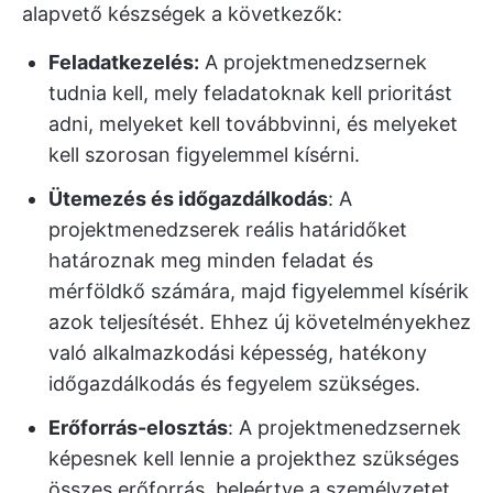
alapvető készségek a következők:
Feladatkezelés:
A projektmenedzsernek
tudnia kell, mely feladatoknak kell prioritást
adni, melyeket kell továbbvinni, és melyeket
kell szorosan figyelemmel kísérni.
Ütemezés és időgazdálkodás
: A
projektmenedzserek reális határidőket
határoznak meg minden feladat és
mérföldkő számára, majd figyelemmel kísérik
azok teljesítését. Ehhez új követelményekhez
való alkalmazkodási képesség, hatékony
időgazdálkodás és fegyelem szükséges.
Erőforrás-elosztás
: A projektmenedzsernek
képesnek kell lennie a projekthez szükséges
összes erőforrás, beleértve a személyzetet,