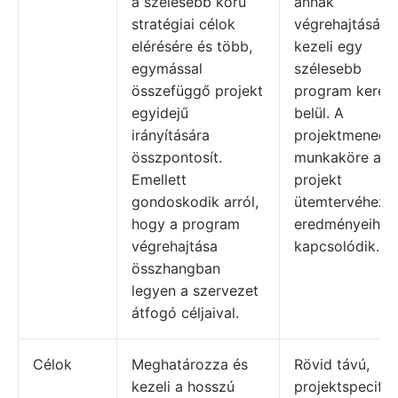
a szélesebb körű
annak
stratégiai célok
végrehajtását
elérésére és több,
kezeli egy
egymással
szélesebb
összefüggő projekt
program kerete
egyidejű
belül. A
irányítására
projektmenedz
összpontosít.
munkaköre a
Emellett
projekt
gondoskodik arról,
ütemtervéhez 
hogy a program
eredményeihez
végrehajtása
kapcsolódik.
összhangban
legyen a szervezet
átfogó céljaival.
Célok
Meghatározza és
Rövid távú,
kezeli a hosszú
projektspecifik