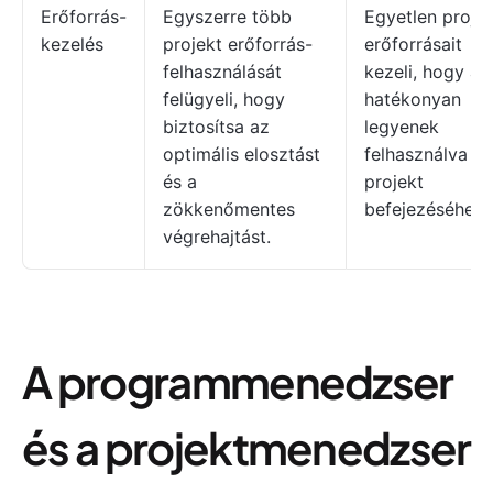
Erőforrás-
Egyszerre több
Egyetlen proje
kezelés
projekt erőforrás-
erőforrásait
felhasználását
kezeli, hogy a
felügyeli, hogy
hatékonyan
biztosítsa az
legyenek
optimális elosztást
felhasználva a
és a
projekt
zökkenőmentes
befejezéséhez.
végrehajtást.
A programmenedzser
és a projektmenedzser