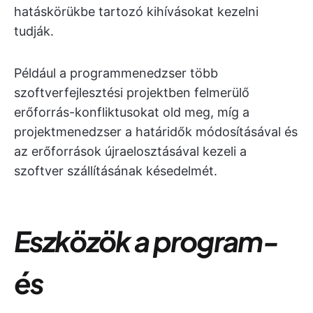
hatáskörükbe tartozó kihívásokat kezelni
tudják.
Például a programmenedzser több
szoftverfejlesztési projektben felmerülő
erőforrás-konfliktusokat old meg, míg a
projektmenedzser a határidők módosításával és
az erőforrások újraelosztásával kezeli a
szoftver szállításának késedelmét.
Eszközök a program-
és