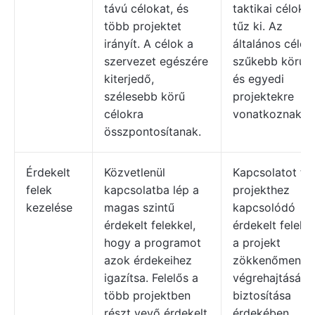
távú célokat, és
taktikai célokat
több projektet
tűz ki. Az
irányít. A célok a
általános célok
szervezet egészére
szűkebb körűe
kiterjedő,
és egyedi
szélesebb körű
projektekre
célokra
vonatkoznak.
összpontosítanak.
Érdekelt
Közvetlenül
Kapcsolatot tar
felek
kapcsolatba lép a
projekthez
kezelése
magas szintű
kapcsolódó
érdekelt felekkel,
érdekelt felekk
hogy a programot
a projekt
azok érdekeihez
zökkenőmente
igazítsa. Felelős a
végrehajtásána
több projektben
biztosítása
részt vevő érdekelt
érdekében.