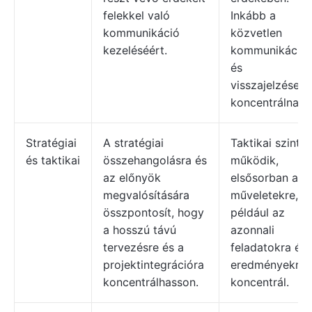
felekkel való
Inkább a
kommunikáció
közvetlen
kezeléséért.
kommunikációr
és
visszajelzésekr
koncentrálnak.
Stratégiai
A stratégiai
Taktikai szinte
és taktikai
összehangolásra és
működik,
az előnyök
elsősorban a n
megvalósítására
műveletekre,
összpontosít, hogy
például az
a hosszú távú
azonnali
tervezésre és a
feladatokra és
projektintegrációra
eredményekre
koncentrálhasson.
koncentrál.