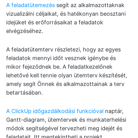
A feladatütemezés
segít az alkalmazottaknak
vizualizálni céljaikat, és hatékonyan beosztani
idejüket és erőforrásaikat a feladatok
elvégzéséhez.
A feladatütemterv részletezi, hogy az egyes
feladatok mennyi időt vesznek igénybe és
mikor fejeződnek be. A feladatkezelőnek
lehetővé kell tennie olyan ütemterv készítését,
amely segít Önnek és alkalmazottainak a terv
betartásában.
A ClickUp időgazdálkodási funkcióval
naptár,
Gantt-diagram, ütemtervek és munkaterhelési
módok segítségével tervezheti meg idejét és
feladatait. Itt megtekintheti a projekt