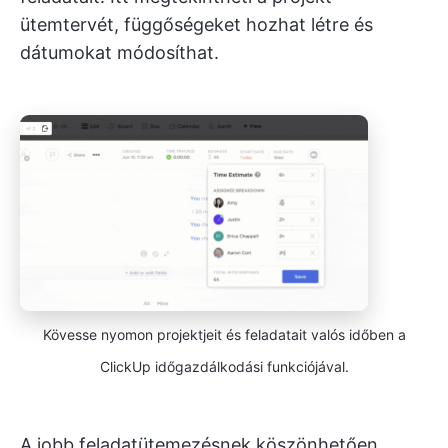
ütemtervét, függőségeket hozhat létre és
dátumokat módosíthat.
Kövesse nyomon projektjeit és feladatait valós időben a
ClickUp időgazdálkodási funkciójával.
A jobb feladatütemezésnek köszönhetően