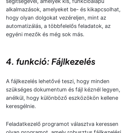
segítségével, amelyek kis, funkcióalapú
alkalmazások, amelyeket be- és kikapcsolhat,
hogy olyan dolgokat vezéreljen, mint az
automatizálás, a többfelelős feladatok, az
egyéni mezők és még sok más.
4. funkció: Fájlkezelés
A fájlkezelés lehetővé teszi, hogy minden
szükséges dokumentum és fájl kéznél legyen,
anélkül, hogy különböző eszközökön kellene
keresgélnie.
Feladatkezelő programot választva keressen
olyan programot, amely robusztus fájlkezelési