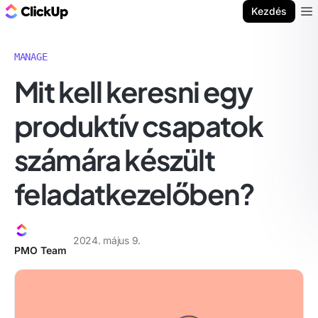
ClickUp blog
Kezdés
Ope
MANAGE
Mit kell keresni egy
produktív csapatok
számára készült
feladatkezelőben?
2024. május 9.
PMO Team