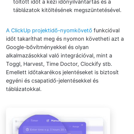
töltött időt a kézi időnyilvántartás és a
táblázatok kitöltésének megszüntetésével.
A ClickUp projektidő-nyomkövető
funkcióval
időt takaríthat meg és nyomon követheti azt a
Google-bővítményekkel és olyan
alkalmazásokkal való integrációval, mint a
Toggl, Harvest, Time Doctor, Clockify stb.
Emellett időtakarékos jelentéseket is biztosít
egyéni és csapatidő-jelentésekkel és
táblázatokkal.