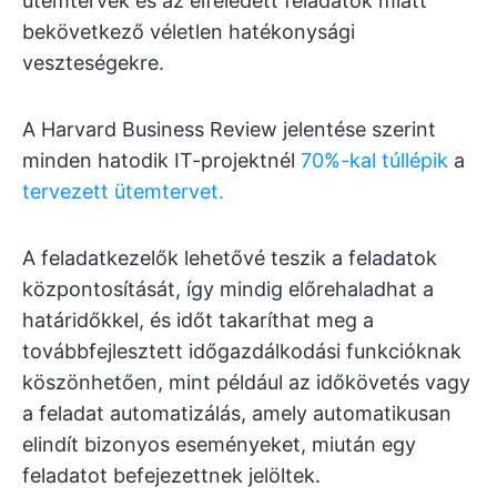
ütemtervek és az elfeledett feladatok miatt
bekövetkező véletlen hatékonysági
veszteségekre.
A Harvard Business Review jelentése szerint
minden hatodik IT-projektnél
70%-kal túllépik
a
tervezett ütemtervet.
A feladatkezelők lehetővé teszik a feladatok
központosítását, így mindig előrehaladhat a
határidőkkel, és időt takaríthat meg a
továbbfejlesztett időgazdálkodási funkcióknak
köszönhetően, mint például az időkövetés vagy
a feladat automatizálás, amely automatikusan
elindít bizonyos eseményeket, miután egy
feladatot befejezettnek jelöltek.