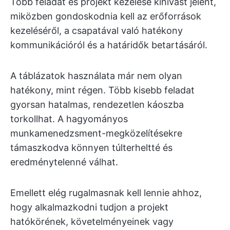
Több feladat és projekt kezelése kihívást jelent,
miközben gondoskodnia kell az erőforrások
kezeléséről, a csapatával való hatékony
kommunikációról és a határidők betartásáról.
A táblázatok használata már nem olyan
hatékony, mint régen. Több kisebb feladat
gyorsan hatalmas, rendezetlen káoszba
torkollhat. A hagyományos
munkamenedzsment-megközelítésekre
támaszkodva könnyen túlterheltté és
eredménytelenné válhat.
Emellett elég rugalmasnak kell lennie ahhoz,
hogy alkalmazkodni tudjon a projekt
hatókörének, követelményeinek vagy