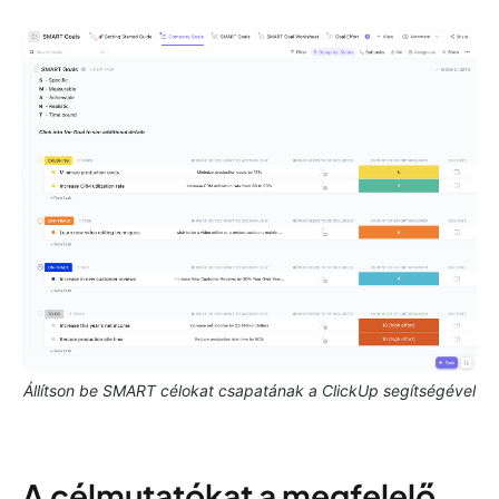
Állítson be SMART célokat csapatának a ClickUp segítségével
A célmutatókat a megfelelő