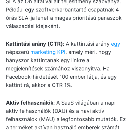
SLA az Ön által vállalt teljesítmény szabványa.
Például egy szoftverkarbantartó csapatnak 4
órás SLA-ja lehet a magas prioritású panaszok
válaszadási idejeként.
Kattintási arány (CTR)
: A kattintási arány
egy
népszerű
marketing KPI
, amely méri, hogy
hányszor kattintanak egy linkre a
megjelenítések számához viszonyítva. Ha
Facebook-hirdetését 100 ember látja, és egy
kattint rá, akkor a CTR 1%.
Aktív felhasználók
: A SaaS világában a napi
aktív felhasználók (DAU) és a havi aktív
felhasználók (MAU) a legfontosabb mutatók. Ez
a terméket aktívan használó emberek számát