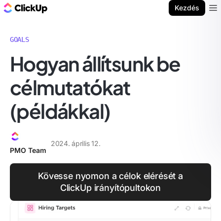
ClickUp blog
Kezdés
Ope
GOALS
Hogyan állítsunk be
célmutatókat
(példákkal)
2024. április 12.
PMO Team
Kövesse nyomon a célok elérését a
ClickUp irányítópultokon