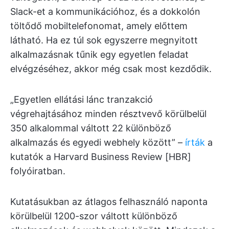
Slack-et a kommunikációhoz, és a dokkolón
töltődő mobiltelefonomat, amely előttem
látható. Ha ez túl sok egyszerre megnyitott
alkalmazásnak tűnik egy egyetlen feladat
elvégzéséhez, akkor még csak most kezdődik.
„Egyetlen ellátási lánc tranzakció
végrehajtásához minden résztvevő körülbelül
350 alkalommal váltott 22 különböző
alkalmazás és egyedi webhely között” –
írták
a
kutatók a Harvard Business Review [HBR]
folyóiratban.
Kutatásukban az átlagos felhasználó naponta
körülbelül 1200-szor váltott különböző