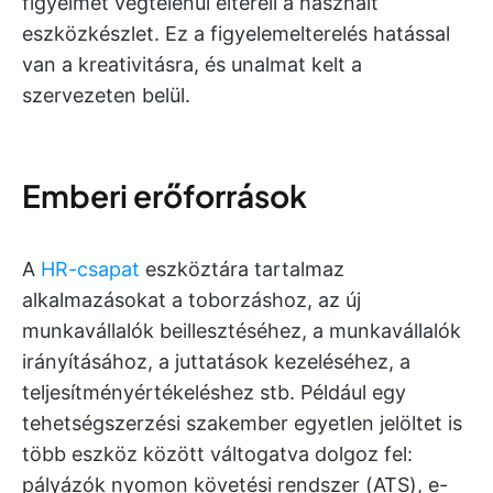
figyelmét végtelenül eltereli a használt
eszközkészlet. Ez a figyelemelterelés hatással
van a kreativitásra, és unalmat kelt a
szervezeten belül.
Emberi erőforrások
A
HR-csapat
eszköztára tartalmaz
alkalmazásokat a toborzáshoz, az új
munkavállalók beillesztéséhez, a munkavállalók
irányításához, a juttatások kezeléséhez, a
teljesítményértékeléshez stb. Például egy
tehetségszerzési szakember egyetlen jelöltet is
több eszköz között váltogatva dolgoz fel:
pályázók nyomon követési rendszer (ATS), e-