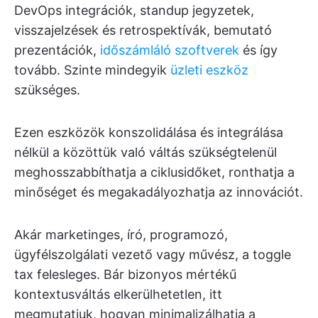
DevOps integrációk, standup jegyzetek,
visszajelzések és retrospektívák, bemutató
prezentációk,
időszámláló szoftverek
és így
tovább. Szinte mindegyik
üzleti eszköz
szükséges.
Ezen eszközök konszolidálása és integrálása
nélkül a közöttük való váltás szükségtelenül
meghosszabbíthatja a ciklusidőket, ronthatja a
minőséget és megakadályozhatja az innovációt.
Akár marketinges, író, programozó,
ügyfélszolgálati vezető vagy művész, a toggle
tax felesleges. Bár bizonyos mértékű
kontextusváltás elkerülhetetlen, itt
megmutatjuk, hogyan minimalizálhatja a