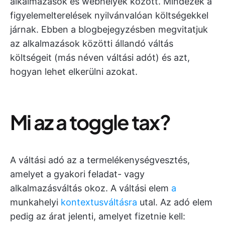
alkalmazások és webhelyek között. Mindezek a
figyelemelterelések nyilvánvalóan költségekkel
járnak. Ebben a blogbejegyzésben megvitatjuk
az alkalmazások közötti állandó váltás
költségeit (más néven váltási adót) és azt,
hogyan lehet elkerülni azokat.
Mi az a toggle tax?
A váltási adó az a termelékenységvesztés,
amelyet a gyakori feladat- vagy
alkalmazásváltás okoz. A váltási elem
a
munkahelyi
kontextusváltásra
utal. Az adó elem
pedig az árat jelenti, amelyet fizetnie kell: