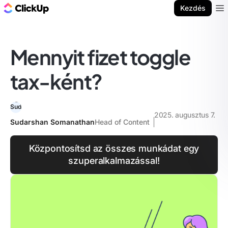
ClickUp blog
Kezdés
Ope
Mennyit fizet toggle
tax-ként?
2025. augusztus 7.
Sudarshan Somanathan
Head of Content
Központosítsd az összes munkádat egy
szuperalkalmazással!