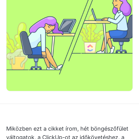
Miközben ezt a cikket írom, hét böngészőfület
váltogatok, a ClickUp-ot az időkövetéshez, a