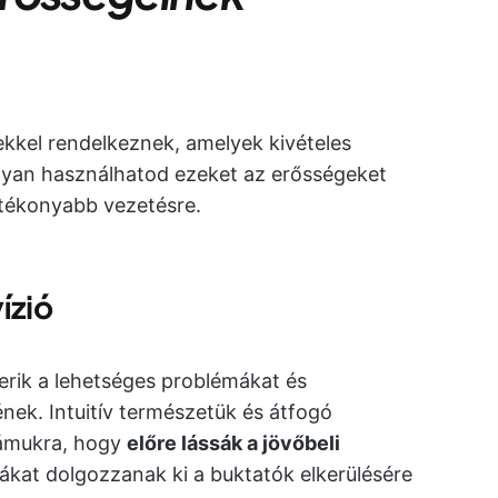
kkel rendelkeznek, amelyek kivételes
ogyan használhatod ezeket az erősségeket
tékonyabb vezetésre.
ízió
merik a lehetséges problémákat és
nek. Intuitív természetük és átfogó
zámukra, hogy
előre lássák a jövőbeli
iákat dolgozzanak ki a buktatók elkerülésére