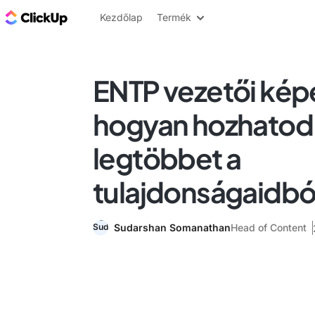
ClickUp blog
Kezdőlap
Termék
ENTP vezetői ké
hogyan hozhatod 
legtöbbet a
tulajdonságaidbó
Sudarshan Somanathan
Head of Content