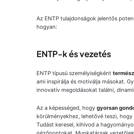
Az ENTP tulajdonságok jelentős potenc
hogyan:
ENTP-k és vezetés
ENTP típusú személyiségként
termész
ami inspirálja és motiválja másokat. G
innovatív megoldásokat találni, dinam
Az a képességed, hogy
gyorsan gond
körülményekhez, lehetővé teszi, hogy
Tudást keresel, kihívod a hagyomány
nézőpontokat. Munkatársak vezetőjeké