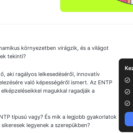
dinamikus környezetben virágzik, és a világot
k tekinti?
Kez
, aki ragályos lelkesedéséről, innovatív
elezésére való képességéről ismert. Az ENTP
s elképzeléseikkel magukkal ragadják a
TP típusú vagy? És mik a legjobb gyakorlatok
 sikeresek legyenek a szerepükben?