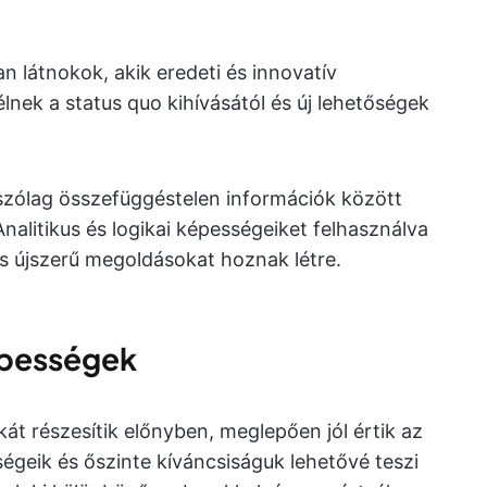
n látnokok, akik eredeti és innovatív
élnek a status quo kihívásától és új lehetőségek
szólag összefüggéstelen információk között
Analitikus és logikai képességeiket felhasználva
s újszerű megoldásokat hoznak létre.
épességek
át részesítik előnyben, meglepően jól értik az
geik és őszinte kíváncsiságuk lehetővé teszi