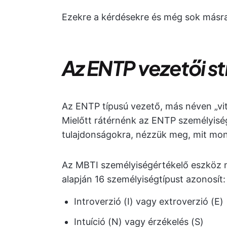
Ezekre a kérdésekre és még sok másra 
Az ENTP vezetői s
Az ENTP típusú vezető, más néven „vitá
Mielőtt rátérnénk az ENTP személyisé
tulajdonságokra, nézzük meg, mit mon
Az MBTI személyiségértékelő eszköz n
alapján 16 személyiségtípust azonosít:
Introverzió (I) vagy extroverzió (E)
Intuíció (N) vagy érzékelés (S)