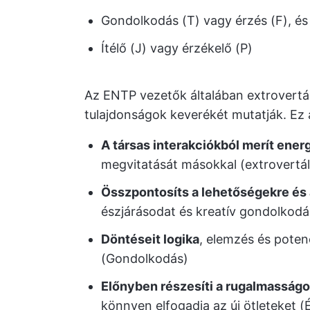
Gondolkodás (T) vagy érzés (F), és
Ítélő (J) vagy érzékelő (P)
Az ENTP vezetők általában extrovertált
tulajdonságok keverékét mutatják. Ez 
A társas interakciókból merít ener
megvitatását másokkal (extrovertál
Összpontosíts a lehetőségekre és
észjárásodat és kreatív gondolkodás
Döntéseit logika
, elemzés és poten
(Gondolkodás)
Előnyben részesíti a rugalmasságo
könnyen elfogadja az új ötleteket (É