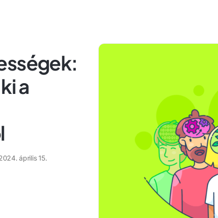
pességek:
ki a
l
2024. április 15.