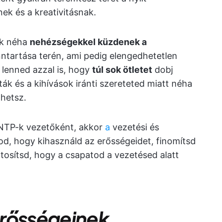
k és a kreativitásnak.
-k néha
nehézségekkel küzdenek a
nntartása terén, ami pedig elengedhetetlen
l lenned azzal is, hogy
túl sok ötletet
dobj
ták és a kihívások iránti szereteted miatt néha
hetsz.
NTP-k vezetőként, akkor
a
vezetési és
od, hogy kihasználd az erősségeidet, finomítsd
osítsd, hogy a csapatod a vezetésed alatt
erősségeinek