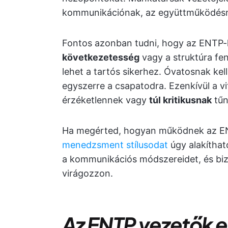
kommunikációnak, az együttműködésne
Fontos azonban tudni, hogy az ENTP
következetesség
vagy a struktúra fe
lehet a tartós sikerhez. Óvatosnak kel
egyszerre a csapatodra. Ezenkívül a vi
érzéketlennek vagy
túl kritikusnak
tűn
Ha megérted, hogyan működnek az E
menedzsment stílusodat
úgy alakíthat
a kommunikációs módszereidet, és bizt
virágozzon.
Az ENTP vezetők 