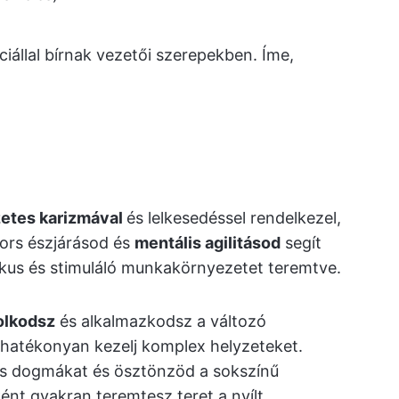
iállal bírnak vezetői szerepekben. Íme,
etes karizmával
és lelkesedéssel rendelkezel,
yors észjárásod és
mentális agilitásod
segít
ikus és stimuláló munkakörnyezetet teremtve.
olkodsz
és alkalmazkodsz a változó
 hatékonyan kezelj komplex helyzeteket.
os dogmákat és ösztönzöd a sokszínű
nt gyakran teremtesz teret a nyílt