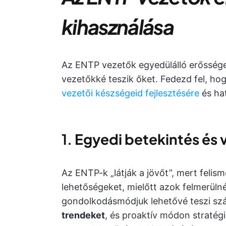
kihasználása
Az ENTP vezetők egyedülálló erőssége
vezetőkké teszik őket. Fedezd fel, h
vezetői készségeid fejlesztésére
és ha
1.
Egyedi betekintés és v
Az ENTP-k „látják a jövőt”, mert felis
lehetőségeket, mielőtt azok felmerülné
gondolkodásmódjuk lehetővé teszi s
trendeket
, és proaktív módon stratég