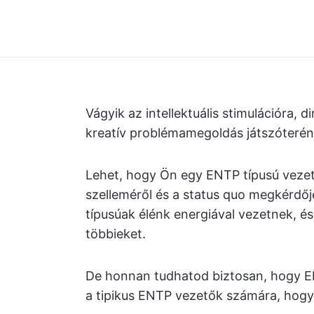
Vágyik az intellektuális stimulációra, 
kreatív problémamegoldás játszóteréne
Lehet, hogy Ön egy ENTP típusú vezető
szelleméről és a status quo megkérdőj
típusúak élénk energiával vezetnek, é
többieket.
De honnan tudhatod biztosan, hogy EN
a tipikus ENTP vezetők számára, hogy