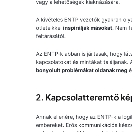
vagy a lehetőségek kiaknázására.
A kivételes ENTP vezetők gyakran olya
ötleteikkel
inspirálják másokat
. Nem f
feltárásától.
Az ENTP-k abban is jártasak, hogy lát
kapcsolatokat és mintákat találjanak. 
bonyolult problémákat oldanak meg
é
2.
Kapcsolatteremtő k
Annak ellenére, hogy az ENTP-k a logik
embereket. Erős kommunikációs készsé