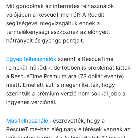
Mit gondolnak az internetes felhasználók
valójában a RescueTime-ról? A Reddit
segítségével megvizsgáltuk ennek a
termelékenységi eszköznek az előnyeit,
hátrányait és gyenge pontjait.
Egyes felhasználók
szerint a RescueTime
remekül működik, de többen is problémát láttak
a RescueTime Premium ára (78 dollár évente)
miatt. Emellett azt is megemlítették, hogy
szerintük a prémium verzió nem sokkal jobb a
ingyenes verziónál.
Más felhasználók
észrevették, hogy a
RescueTime-ban elég nagy eltérések vannak az
időkövetés terén. „Az ActivityWatch 17 percet