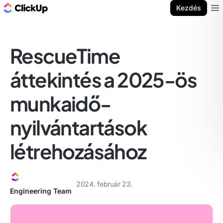
ClickUp blog
Kezdés
Ope
RescueTime
áttekintés a 2025-ös
munkaidő-
nyilvántartások
létrehozásához
2024. február 23.
Engineering Team