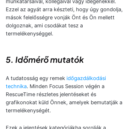
munkatársaival, kollégáival vagy idegenekkel.
Ezzel az agyát arra készteti, hogy úgy gondolja,
mások felelősségre vonják Önt és Ön mellett
dolgoznak, ami csodákat tesz a
termelékenységgel.
5. Időmérő mutatók
A tudatosság egy remek
időgazdálkodási
technika
. Minden Focus Session végén a
RescueTime részletes jelentéseket és
grafikonokat küld Önnek, amelyek bemutatják a
termelékenységét.
Ezek a jelentések kategóriákba sorolják a