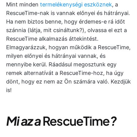
Mint minden
termelékenységi eszköznek
, a
RescueTime-nak is vannak előnyei és hátrányai.
Ha nem biztos benne, hogy érdemes-e rá időt
szánnia (látja, mit csináltunk?), olvassa el ezt a
RescueTime alkalmazás áttekintést.
Elmagyarázzuk, hogyan működik a RescueTime,
milyen előnyei és hátrányai vannak, és
mennyibe kerül. Ráadásul megosztunk egy
remek alternatívát a RescueTime-hoz, ha úgy
dönt, hogy ez nem az Ön számára való. Kezdjük
is!
Mi az a
RescueTime
?