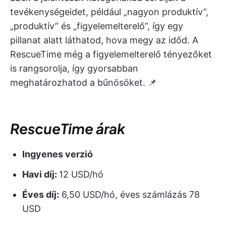
tevékenységeidet, például „nagyon produktív”,
„produktív” és „figyelemelterelő”, így egy
pillanat alatt láthatod, hova megy az időd. A
RescueTime még a figyelemelterelő tényezőket
is rangsorolja, így gyorsabban
meghatározhatod a bűnösöket. 📌
RescueTime árak
Ingyenes verzió
Havi díj:
12 USD/hó
Éves díj:
6,50 USD/hó, éves számlázás 78
USD