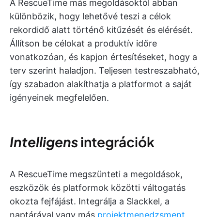
A RescueTime más megoldásoktól abban
különbözik, hogy lehetővé teszi a célok
rekordidő alatt történő kitűzését és elérését.
Állítson be célokat a produktív időre
vonatkozóan, és kapjon értesítéseket, hogy a
terv szerint haladjon. Teljesen testreszabható,
így szabadon alakíthatja a platformot a saját
igényeinek megfelelően.
Intelligens
integrációk
A RescueTime megszünteti a megoldások,
eszközök és platformok közötti váltogatás
okozta fejfájást. Integrálja a Slackkel, a
naptárával vagy más
projektmenedzsment