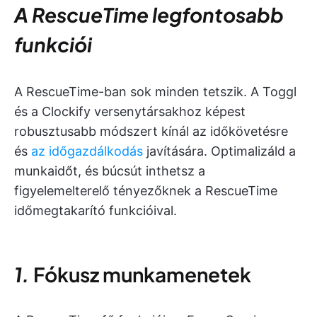
A RescueTime legfontosabb
funkciói
A RescueTime-ban sok minden tetszik. A Toggl
és a Clockify versenytársakhoz képest
robusztusabb módszert kínál az időkövetésre
és
az időgazdálkodás
javítására. Optimalizáld a
munkaidőt, és búcsút inthetsz a
figyelemelterelő tényezőknek a RescueTime
időmegtakarító funkcióival.
1.
Fókusz munkamenetek