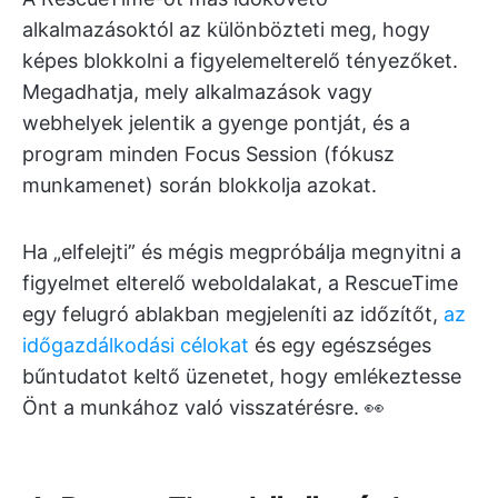
alkalmazásoktól az különbözteti meg, hogy
képes blokkolni a figyelemelterelő tényezőket.
Megadhatja, mely alkalmazások vagy
webhelyek jelentik a gyenge pontját, és a
program minden Focus Session (fókusz
munkamenet) során blokkolja azokat.
Ha „elfelejti” és mégis megpróbálja megnyitni a
figyelmet elterelő weboldalakat, a RescueTime
egy felugró ablakban megjeleníti az időzítőt,
az
időgazdálkodási célokat
és egy egészséges
bűntudatot keltő üzenetet, hogy emlékeztesse
Önt a munkához való visszatérésre. 👀