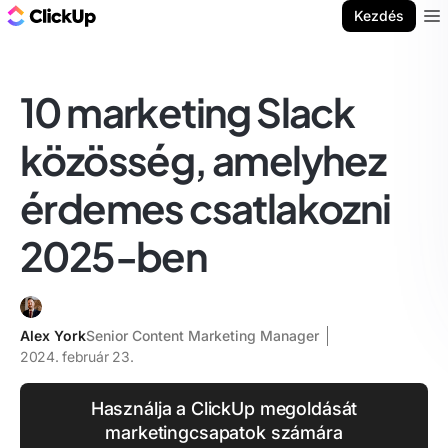
ClickUp blog
Kezdés
Ope
10 marketing Slack
közösség, amelyhez
érdemes csatlakozni
2025-ben
Alex York
Senior Content Marketing Manager
2024. február 23.
Használja a ClickUp megoldását
marketingcsapatok számára