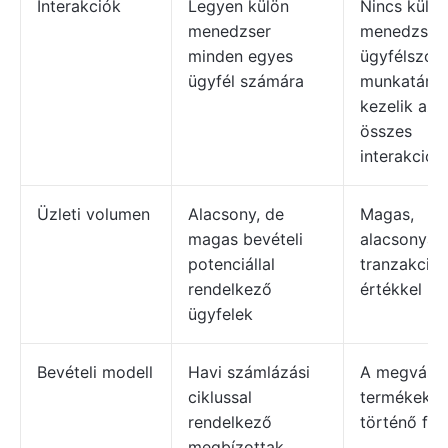
Interakciók
Legyen külön
Nincs külön
menedzser
menedzser.
minden egyes
ügyfélszolg
ügyfél számára
munkatárs
kezelik az
összes
interakciót.
Üzleti volumen
Alacsony, de
Magas,
magas bevételi
alacsonyab
potenciállal
tranzakciós
rendelkező
értékkel
ügyfelek
Bevételi modell
Havi számlázási
A megvásár
ciklussal
termékekér
rendelkező
történő fiz
megbízottak