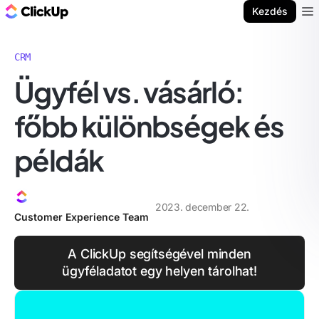
ClickUp blog
Kezdés
Ope
CRM
Ügyfél vs. vásárló:
főbb különbségek és
példák
2023. december 22.
Customer Experience Team
A ClickUp segítségével minden
ügyféladatot egy helyen tárolhat!