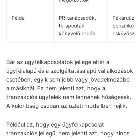
Példa
PR-tanácsadók,
Pékáruüzlet
terapeuták,
benzinkutak
könyvelőirodák
esküvőszer
Bár az ügyfélkapcsolatok jellege eltér a
ügyfélalapú és a szolgáltatásalapú vállalkozások
esetében, egyik sem jobb vagy jövedelmezőbb
a másiknál. Ez nem jelenti azt, hogy a
tranzakciós ügyfelek nem lennének hűségesek.
A különbség csupán az üzleti modellben rejlik.
Például az, hogy egy ügyfélkapcsolat
tranzakciós jellegű, nem jelenti azt, hogy nincs