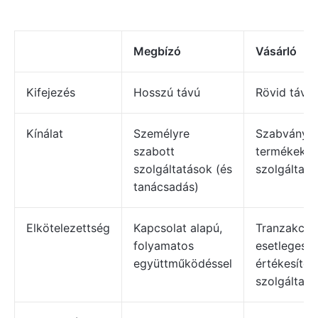
Megbízó
Vásárló
Kifejezés
Hosszú távú
Rövid távú
Kínálat
Személyre
Szabványos
szabott
termékek v
szolgáltatások (és
szolgáltatá
tanácsadás)
Elkötelezettség
Kapcsolat alapú,
Tranzakciós
folyamatos
esetleges
együttműködéssel
értékesítés
szolgáltatá