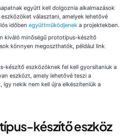
csapatnak együtt kell dolgoznia alkalmazások
n eszközöket választani, amelyek lehetővé
alós időben
együttműködjenek
a projektekben.
an kiváló minőségű prototípus-készítő
usok könnyen megoszthatók, például link
us-készítő eszközöknek fel kell gyorsítaniuk a
lyan eszközt, amely lehetővé teszi a
 így nekik nem kell újra elkészíteniük a
otípus-készítő eszköz