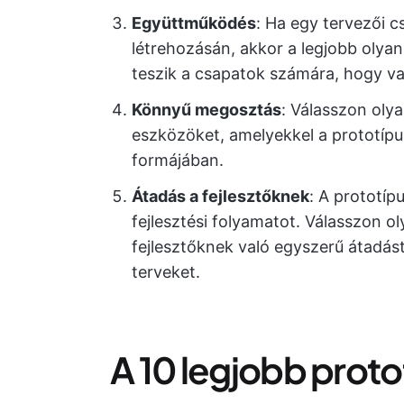
Együttműködés
: Ha egy tervezői 
létrehozásán, akkor a legjobb olya
teszik a csapatok számára, hogy v
Könnyű megosztás
: Válasszon oly
eszközöket, amelyekkel a prototíp
formájában.
Átadás a fejlesztőknek
: A prototíp
fejlesztési folyamatot. Válasszon o
fejlesztőknek való egyszerű átadást,
terveket.
A 10 legjobb prot