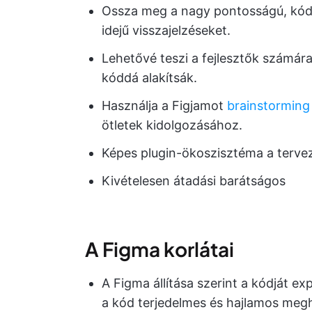
Ossza meg a nagy pontosságú, kódol
idejű visszajelzéseket.
Lehetővé teszi a fejlesztők számár
kóddá alakítsák.
Használja a Figjamot
brainstorming
ötletek kidolgozásához.
Képes plugin-ökoszisztéma a terve
Kivételesen átadási barátságos
A Figma korlátai
A Figma állítása szerint a kódját ex
a kód terjedelmes és hajlamos meg