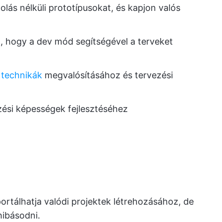
ás nélküli prototípusokat, és kapjon valós
a, hogy a dev mód segítségével a terveket
 technikák
megvalósításához és tervezési
zési képességek fejlesztéséhez
portálhatja valódi projektek létrehozásához, de
hibásodni.