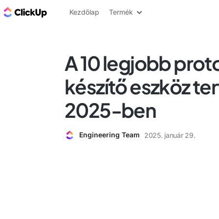
ClickUp blog
Kezdőlap
Termék
A 10 legjobb prot
készítő eszköz t
2025-ben
Engineering Team
2025. január 29.