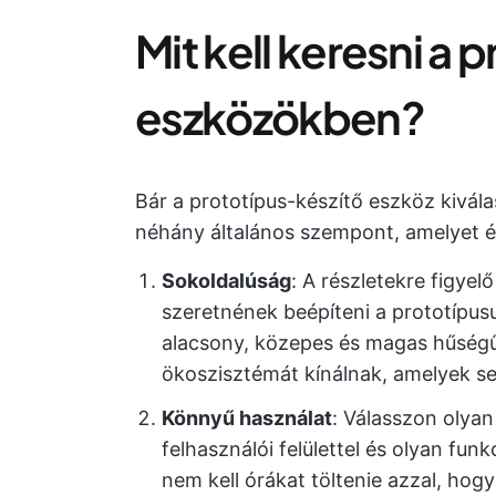
Mit kell keresni a 
eszközökben?
Bár a prototípus-készítő eszköz kivála
néhány általános szempont, amelyet é
Sokoldalúság
: A részletekre figye
szeretnének beépíteni a prototípu
alacsony, közepes és magas hűségű 
ökoszisztémát kínálnak, amelyek se
Könnyű használat
: Válasszon olyan
felhasználói felülettel és olyan fun
nem kell órákat töltenie azzal, hog