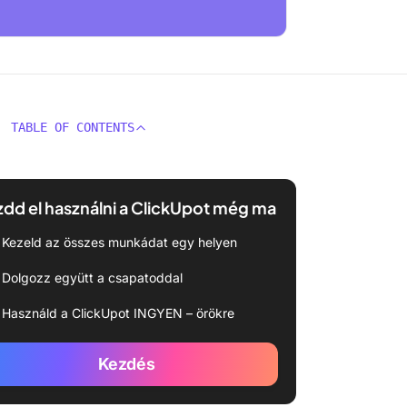
TABLE OF CONTENTS
dd el használni a ClickUpot még ma
Kezeld az összes munkádat egy helyen
Dolgozz együtt a csapatoddal
Használd a ClickUpot INGYEN – örökre
Kezdés