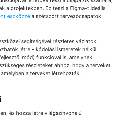
nkciójával lehetővé teszi a csapatok számára,
k a projektekben. Ez teszi a Figma-t ideális
nt eszközzé
a szétszórt tervezőcsapatok
szközei segítségével részletes vázlatok,
zhatók létre – kódolási ismeretek nélkül.
ejlesztői mód) funkcióval is, amelynek
 szükséges részleteket ahhoz, hogy a terveket
 amelyben a terveket létrehozták.
i
en, és hozza létre világszínvonalú