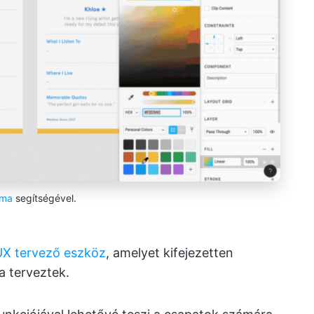
gma
segítségével.
UX tervező eszköz
, amelyet kifejezetten
a terveztek.