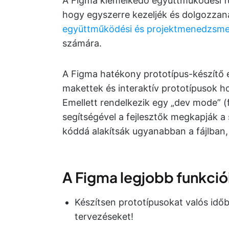
A Figma kiemelkedő együttműködési fu
hogy egyszerre kezeljék és dolgozzana
együttműködési és projektmenedzsme
számára.
A Figma hatékony prototípus-készítő e
makettek és interaktív prototípusok ho
Emellett rendelkezik egy „dev mode” (f
segítségével a fejlesztők megkapják a
kóddá alakítsák ugyanabban a fájlban,
A Figma legjobb funkció
Készítsen prototípusokat valós időb
tervezéseket!