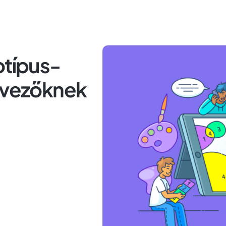
otípus-
ervezőknek