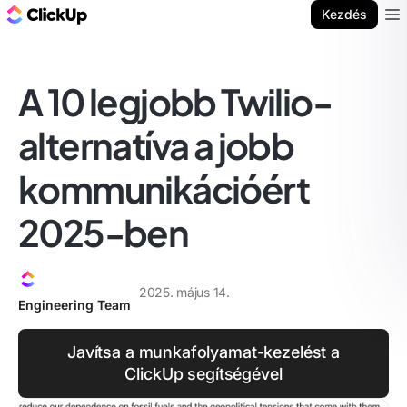
ClickUp blog
Kezdés
Ope
A 10 legjobb Twilio-
alternatíva a jobb
kommunikációért
2025-ben
2025. május 14.
Engineering Team
Javítsa a munkafolyamat-kezelést a
ClickUp segítségével