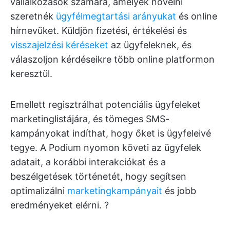
vállalkozások számára, amelyek növelni
szeretnék
ügyfélmegtartási arányukat
és online
hírnevüket. Küldjön fizetési, értékelési és
visszajelzési kéréseket
az ügyfeleknek, és
válaszoljon kérdéseikre több online platformon
keresztül.
Emellett regisztrálhat potenciális ügyfeleket
marketinglistájára, és tömeges SMS-
kampányokat indíthat, hogy őket is ügyfeleivé
tegye. A Podium nyomon követi az ügyfelek
adatait, a korábbi interakciókat és a
beszélgetések történetét, hogy segítsen
optimalizálni
marketingkampányait
és jobb
eredményeket elérni. ?