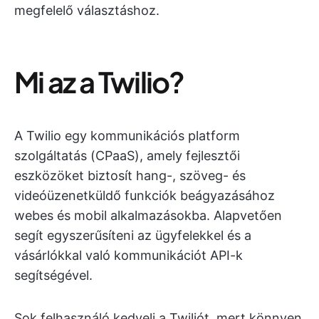
megfelelő választáshoz.
Mi az a Twilio?
A Twilio egy kommunikációs platform
szolgáltatás (CPaaS), amely fejlesztői
eszközöket biztosít hang-, szöveg- és
videóüzenetküldő funkciók beágyazásához
webes és mobil alkalmazásokba. Alapvetően
segít egyszerűsíteni az ügyfelekkel és a
vásárlókkal való kommunikációt API-k
segítségével.
Sok felhasználó kedveli a Twiliót, mert könnyen