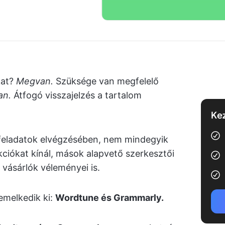
kat?
Megvan.
Szüksége van megfelelő
an.
Átfogó visszajelzés a tartalom
Kez
 feladatok elvégzésében, nem mindegyik
kciókat kínál, mások alapvető szerkesztői
 vásárlók véleményei is.
emelkedik ki:
Wordtune és Grammarly.