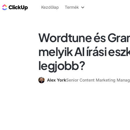
ClickUp blog
Kezdőlap
Termék
Wordtune és Gra
melyik AI írási esz
legjobb?
Alex York
Senior Content Marketing Manag