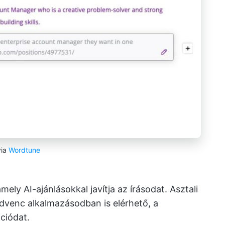
via
Wordtune
ely AI-ajánlásokkal javítja az írásodat. Asztali
venc alkalmazásodban is elérhető, a
ciódat.