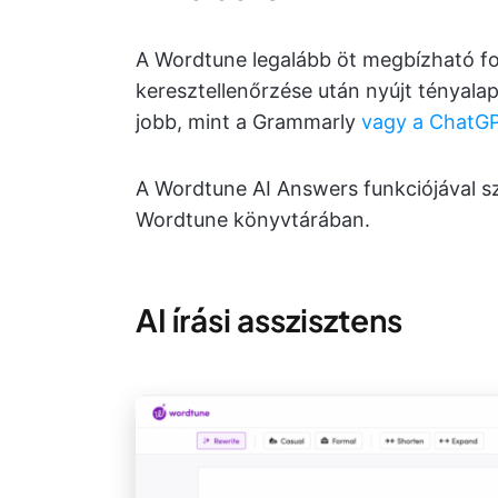
A Wordtune legalább öt megbízható f
keresztellenőrzése után nyújt tényala
jobb, mint a Grammarly
vagy a ChatG
A Wordtune AI Answers funkciójával 
Wordtune könyvtárában.
AI írási asszisztens