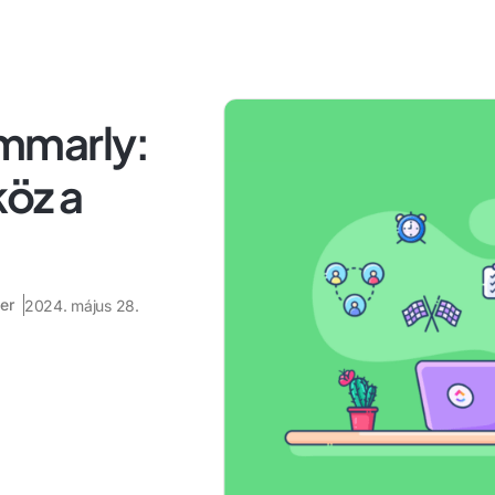
mmarly:
köz a
er
2024. május 28.