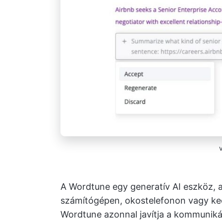
A Wordtune egy generatív AI eszköz, am
számítógépen, okostelefonon vagy ked
Wordtune azonnal javítja a kommuniká