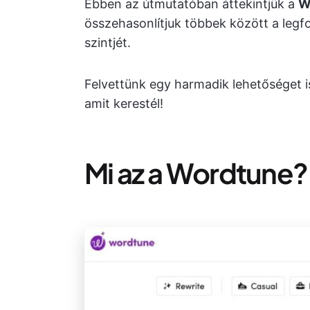
Ebben az útmutatóban áttekintjük a
W
összehasonlítjuk többek között a legf
szintjét.
Felvettünk egy harmadik lehetőséget is
amit kerestél!
Mi az a Wordtune?