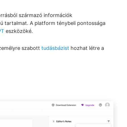
orrásból származó információk
pú tartalmat. A platform ténybeli pontossága
PT
eszközöké.
személyre szabott
tudásbázist
hozhat létre a