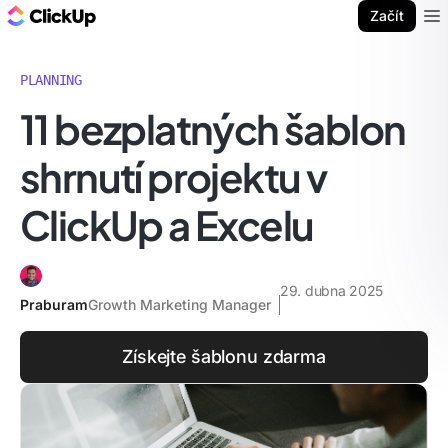
ClickUp blog
Začít
Ope
PLANNING
11 bezplatných šablon
shrnutí projektu v
ClickUp a Excelu
29. dubna 2025
Praburam
Growth Marketing Manager
Získejte šablonu zdarma