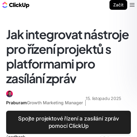
ClickUp blog
Začít
Ope
Jak integrovat nástroje
pro řízení projektů s
platformami pro
zasílání zpráv
15. listopadu 2025
Praburam
Growth Marketing Manager
Spojte projektové řízení a zasílání zpráv
pomocí ClickUp