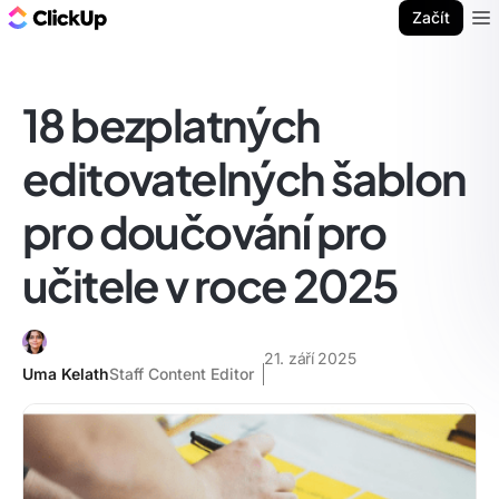
ClickUp blog
Začít
Ope
18 bezplatných
editovatelných šablon
pro doučování pro
učitele v roce 2025
21. září 2025
Uma Kelath
Staff Content Editor