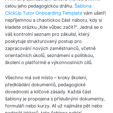
celou jeho pedagogickou dráhu.
Šablona
ClickUp Tutor Onboarding Template
vám ušetří
nepříjemnou a chaotickou část náboru, kdy si
kladete otázku „Kde vůbec začít?“. Jedná se o
váš kontrolní seznam pro zákulisí, který
poskytuje strukturovaný postup pro
zapracování nových zaměstnanců, včetně
orientačních úkolů, seznámení s politikou,
školení o platformě a výkonnostních cílů.
Všechno má své místo – kroky školení,
předkládání dokumentů, pedagogické
dovednosti a klíčové zásady. Každá část
šablony je propojena s příslušnými dokumenty,
formuláři nebo kurzy. Ať už najímáte pět nebo
padesát lektorů, tato šablona nabízí