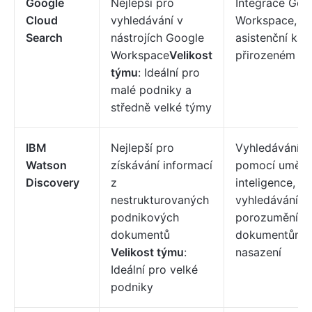
Google
Nejlepší pro
Integrace Goo
Cloud
vyhledávání v
Workspace, pr
Search
nástrojích Google
asistenční kar
Workspace
Velikost
přirozeném ja
týmu
: Ideální pro
malé podniky a
středně velké týmy
IBM
Nejlepší pro
Vyhledávání p
Watson
získávání informací
pomocí umělé
Discovery
z
inteligence, f
nestrukturovaných
vyhledávání, v
podnikových
porozumění
dokumentů
dokumentům, fl
Velikost týmu
:
nasazení
Ideální pro velké
podniky