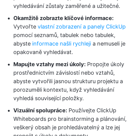
vyhledávání zůstaly zaměřené a užitečné.
Okamžitě zobrazte klíčové informace:
Vytvořte
vlastní zobrazení a
panely ClickUp
pomocí seznamů, tabulek nebo tabulek,
abyste
informace našli rychleji
a nemuseli je
opakovaně vyhledávat.
Mapujte vztahy mezi úkoly:
Propojte úkoly
prostřednictvím závislostí nebo vztahů,
abyste vytvořili jasnou strukturu projektu a
porozuměli kontextu, když vyhledávání
vyhledá související položky.
Vizuální spolupráce:
Používejte ClickUp
Whiteboards pro brainstorming a plánování,
veškerý obsah je prohledávatelný a lze jej
propojit s úkoly a dokumenty.