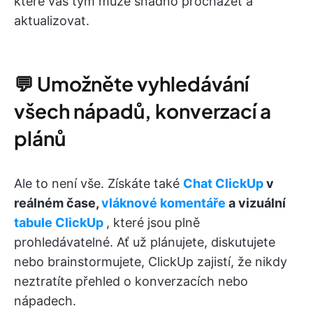
které váš tým může snadno procházet a
aktualizovat.
💬 Umožněte vyhledávání
všech nápadů, konverzací a
plánů
Ale to není vše. Získáte také
Chat ClickUp
v
reálném čase,
vláknové komentáře
a vizuální
tabule ClickUp
, které jsou plně
prohledávatelné. Ať už plánujete, diskutujete
nebo brainstormujete, ClickUp zajistí, že nikdy
neztratíte přehled o konverzacích nebo
nápadech.