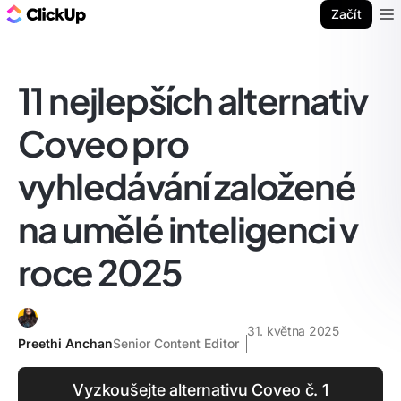
ClickUp blog
Začít
Ope
11 nejlepších alternativ
Coveo pro
vyhledávání založené
na umělé inteligenci v
roce 2025
31. května 2025
Preethi Anchan
Senior Content Editor
Vyzkoušejte alternativu Coveo č. 1