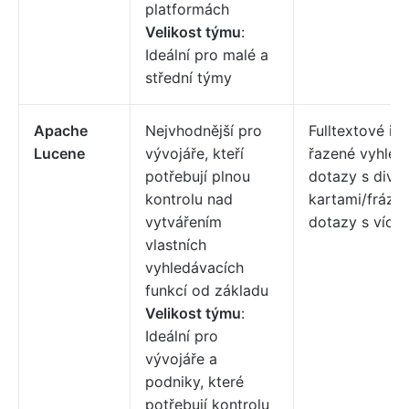
platformách
Velikost týmu
:
Ideální pro malé a
střední týmy
Apache
Nejvhodnější pro
Fulltextové in
Lucene
vývojáře, kteří
řazené vyhled
potřebují plnou
dotazy s divo
kontrolu nad
kartami/frázem
vytvářením
dotazy s více 
vlastních
vyhledávacích
funkcí od základu
Velikost týmu
:
Ideální pro
vývojáře a
podniky, které
potřebují kontrolu