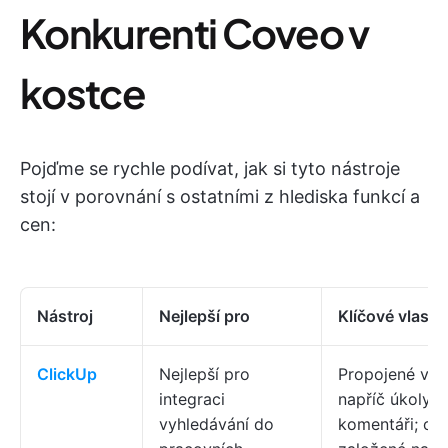
Konkurenti Coveo v
kostce
Pojďme se rychle podívat, jak si tyto nástroje
stojí v porovnání s ostatními z hlediska funkcí a
cen:
Nástroj
Nejlepší pro
Klíčové vlastn
ClickUp
Nejlepší pro
Propojené vyh
integraci
napříč úkoly,
vyhledávání do
komentáři; od