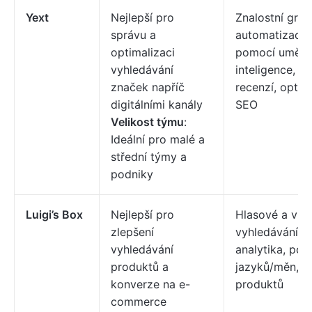
Yext
Nejlepší pro
Znalostní graf,
správu a
automatizace 
optimalizaci
pomocí umělé
vyhledávání
inteligence, s
značek napříč
recenzí, optim
digitálními kanály
SEO
Velikost týmu
:
Ideální pro malé a
střední týmy a
podniky
Luigi’s Box
Nejlepší pro
Hlasové a vizu
zlepšení
vyhledávání, p
vyhledávání
analytika, pod
produktů a
jazyků/měn, d
konverze na e-
produktů
commerce