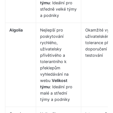
týmu
: Ideální pro
středně velké týmy
a podniky
Algolia
Nejlepší pro
Okamžité vyhl
poskytování
uživatelském r
rychlého,
tolerance přek
uživatelsky
doporučení AI
přívětivého a
testování
tolerantního k
překlepům
vyhledávání na
webu
Velikost
týmu
: Ideální pro
malé a střední
týmy a podniky