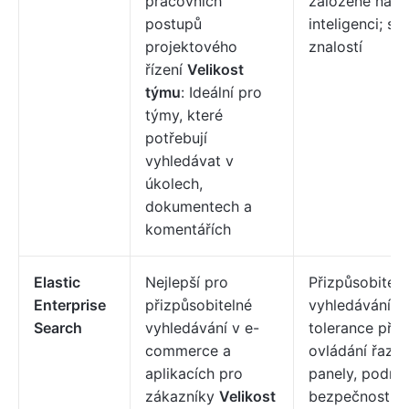
pracovních
založené na u
postupů
inteligenci; sp
projektového
znalostí
řízení
Velikost
týmu
: Ideální pro
týmy, které
potřebují
vyhledávat v
úkolech,
dokumentech a
komentářích
Elastic
Nejlepší pro
Přizpůsobiteln
Enterprise
přizpůsobitelné
vyhledávání p
Search
vyhledávání v e-
tolerance přek
commerce a
ovládání řazení
aplikacích pro
panely, podni
zákazníky
Velikost
bezpečnost