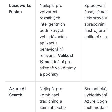
Lucidworks
Nejlepší pro
Zpracování v 
Fusion
vytváření
čase, sémanti
rozsáhlých
vektorové vyh
inteligentních
zpracování sig
podnikových
nástroj pro tv
vyhledávacích
aplikací s mi
aplikací s
behaviorální
relevancí
Velikost
týmu
: Ideální pro
středně velké týmy
a podniky
Azure AI
Nejlepší pro
Sémantické/v
Search
kombinaci
vyhledávání, 
tradičního a
Azure Cognitiv
sémantického
multimodální 