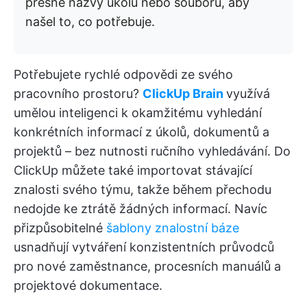
přesné názvy úkolů nebo souborů, aby
našel to, co potřebuje.
Potřebujete rychlé odpovědi ze svého
pracovního prostoru?
ClickUp Brain
využívá
umělou inteligenci k okamžitému vyhledání
konkrétních informací z úkolů, dokumentů a
projektů – bez nutnosti ručního vyhledávání. Do
ClickUp můžete také importovat stávající
znalosti svého týmu, takže během přechodu
nedojde ke ztrátě žádných informací. Navíc
přizpůsobitelné
šablony znalostní báze
usnadňují vytváření konzistentních průvodců
pro nové zaměstnance, procesních manuálů a
projektové dokumentace.