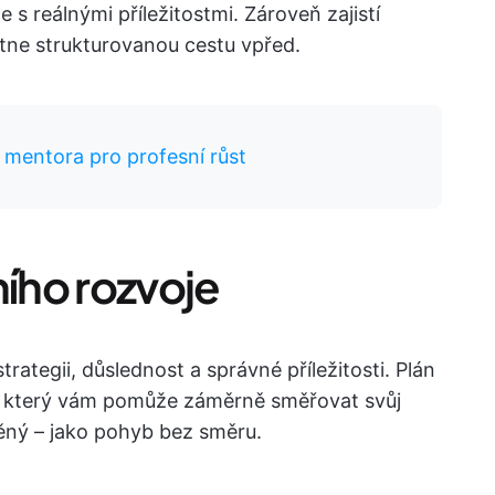
s reálnými příležitostmi. Zároveň zajistí
kytne strukturovanou cestu vpřed.
o mentora pro profesní růst
ního rozvoje
trategii, důslednost a správné příležitosti. Plán
d, který vám pomůže záměrně směřovat svůj
těný – jako pohyb bez směru.