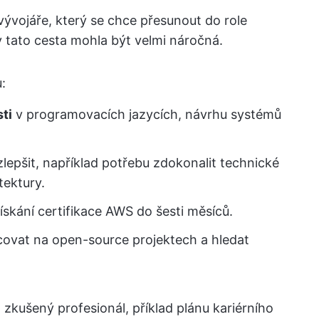
vývojáře, který se chce přesunout do role
 tato cesta mohla být velmi náročná.
:
ti
v programovacích jazycích, návrhu systémů
 zlepšit, například potřebu zdokonalit technické
tektury.
 získání certifikace AWS do šesti měsíců.
covat na open-source projektech a hledat
 zkušený profesionál, příklad plánu kariérního