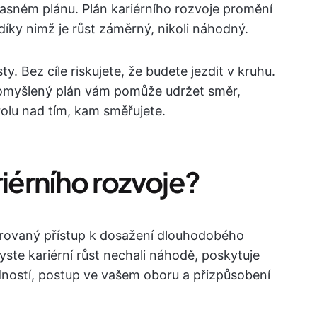
V jasném plánu. Plán kariérního rozvoje promění
íky nimž je růst záměrný, nikoli náhodný.
y. Bez cíle riskujete, že budete jezdit v kruhu.
 promyšlený plán vám pomůže udržet směr,
olu nad tím, kam směřujete.
riérního rozvoje?
turovaný přístup k dosažení dlouhodobého
ste kariérní růst nechali náhodě, poskytuje
dností, postup ve vašem oboru a přizpůsobení