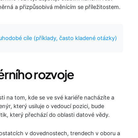
měrná a přizpůsobivá měnícím se příležitostem.
uhodobé cíle (příklady, často kladené otázky)
iérního rozvoje
osti na tom, kde se ve své kariéře nacházíte a
ýr, který usiluje o vedoucí pozici, bude
tik, který přechází do oblasti datové vědy.
dostatcích v dovednostech, trendech v oboru a