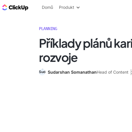
ClickUp blog
Domů
Produkt
PLANNING
Příklady plánů kar
rozvoje
Sudarshan Somanathan
Head of Content