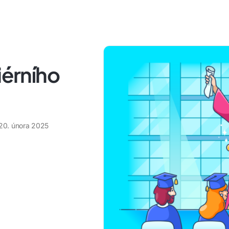
iérního
20. února 2025