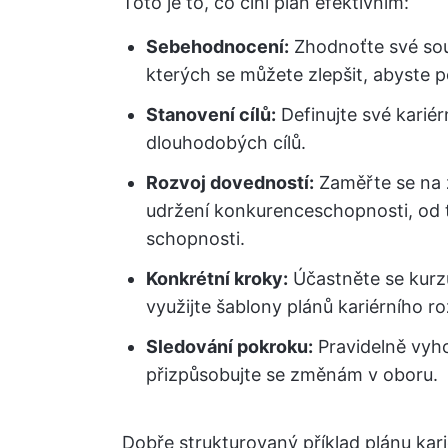
Toto je to, co činí plán efektivním:
Sebehodnocení:
Zhodnoťte své souč
kterých se můžete zlepšit, abyste p
Stanovení cílů:
Definujte své karié
dlouhodobých cílů.
Rozvoj dovedností:
Zaměřte se na 
udržení konkurenceschopnosti, od 
schopnosti.
Konkrétní kroky:
Účastněte se kurz
využijte šablony plánů kariérního ro
Sledování pokroku:
Pravidelně vyho
přizpůsobujte se změnám v oboru.
Dobře strukturovaný příklad plánu kariér