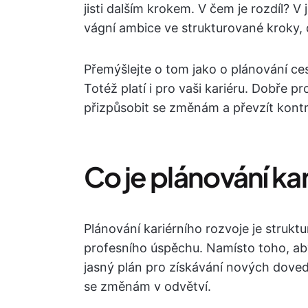
jisti dalším krokem. V čem je rozdíl? 
vágní ambice ve strukturované kroky, d
Přemýšlejte o tom jako o plánování cest
Totéž platí i pro vaši kariéru. Dobře
přizpůsobit se změnám a převzít kontr
Co je plánování ka
Plánování kariérního rozvoje je struk
profesního úspěchu. Namísto toho, aby
jasný plán pro získávání nových dove
se změnám v odvětví.