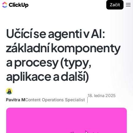
ClickUp blog
Začít
Ope
Učící se agenti v AI:
základní komponenty
a procesy (typy,
aplikace a další)
18. ledna 2025
Pavitra M
Content Operations Specialist