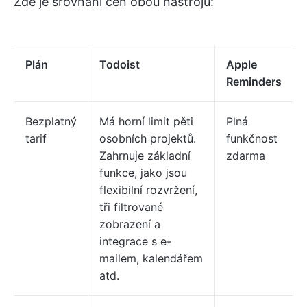
Zde je srovnání cen obou nástrojů:
Plán
Todoist
Apple
Reminders
Bezplatný
Má horní limit pěti
Plná
tarif
osobních projektů.
funkčnost
Zahrnuje základní
zdarma
funkce, jako jsou
flexibilní rozvržení,
tři filtrované
zobrazení a
integrace s e-
mailem, kalendářem
atd.