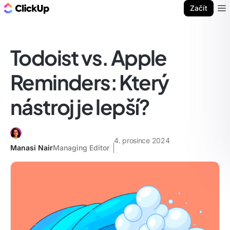
ClickUp blog
Začít
Ope
Todoist vs. Apple
Reminders: Který
nástroj je lepší?
4. prosince 2024
Manasi Nair
Managing Editor