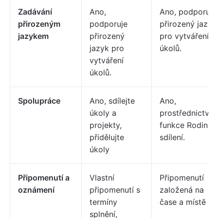
Zadávání
Ano,
Ano, podporuje
přirozeným
podporuje
přirozený jazyk
jazykem
přirozený
pro vytváření
jazyk pro
úkolů.
vytváření
úkolů.
Spolupráce
Ano, sdílejte
Ano,
úkoly a
prostřednictvím
projekty,
funkce Rodinné
přidělujte
sdílení.
úkoly
Připomenutí a
Vlastní
Připomenutí
oznámení
připomenutí s
založená na
termíny
čase a místě
splnění,