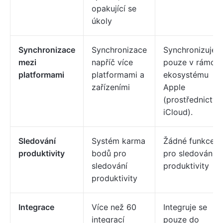
opakující se
úkoly
Synchronizace
Synchronizace
Synchronizuje
mezi
napříč více
pouze v rámci
platformami
platformami a
ekosystému
zařízeními
Apple
(prostřednictví
iCloud).
Sledování
Systém karma
Žádné funkce
produktivity
bodů pro
pro sledování
sledování
produktivity
produktivity
Integrace
Více než 60
Integruje se
integrací
pouze do