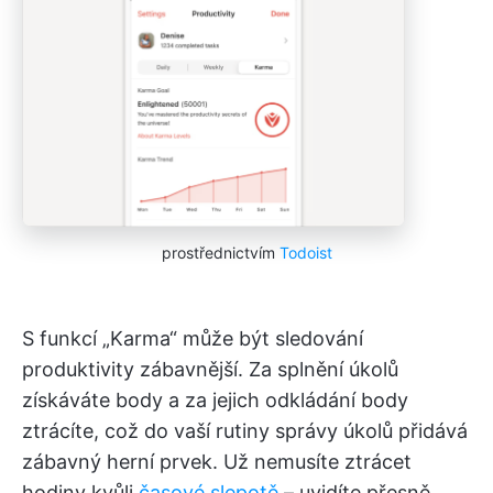
prostřednictvím
Todoist
S funkcí „Karma“ může být sledování
produktivity zábavnější. Za splnění úkolů
získáváte body a za jejich odkládání body
ztrácíte, což do vaší rutiny správy úkolů přidává
zábavný herní prvek. Už nemusíte ztrácet
hodiny kvůli
časové slepotě
– uvidíte přesně,