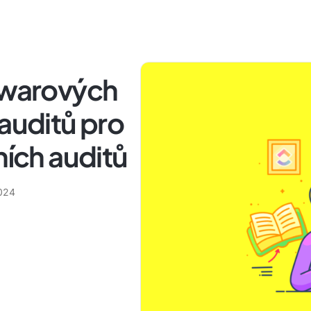
ftwarových
 auditů pro
ních auditů
2024