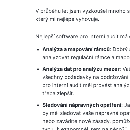
V průběhu let jsem vyzkoušel mnoho so
který mi nejlépe vyhovuje.
Nejlepší software pro interní audit má 
Analýza a mapování rámců
: Dobrý
analyzovat regulační rámce a mapov
Analýza dat pro analýzu mezer
: V
všechny požadavky na dodržování p
pro interní audit měl provést analýz
třeba zlepšit.
Sledování nápravných opatření
: J
by měl sledovat vaše nápravná opat
nebo zavádíte nové zásady, pomůže
typu „Nezapomněl jsem na něco?“.