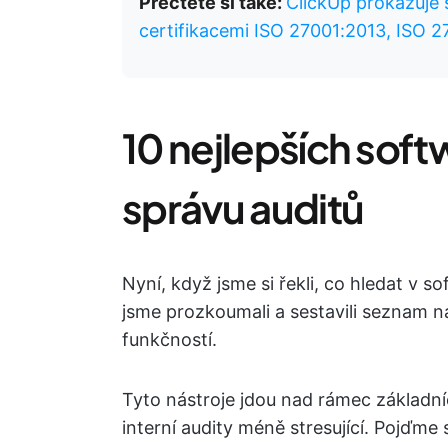
Přečtěte si také:
ClickUp prokazuje 
certifikacemi ISO 27001:2013, ISO 2
10 nejlepších soft
správu auditů
Nyní, když jsme si řekli, co hledat v so
jsme prozkoumali a sestavili seznam ná
funkčností.
Tyto nástroje jdou nad rámec základníc
interní audity méně stresující. Pojďme 