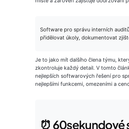
místě a zároveň zajišťuje dodržování 
Software pro správu interních audit
přidělovat úkoly, dokumentovat zjiš
Je to jako mít dalšího člena týmu, kt
zkontroluje každý detail. V tomto člá
nejlepších softwarových řešení pro sprá
nejlepšími funkcemi, omezeními a ce
⏰ 60sekundové s