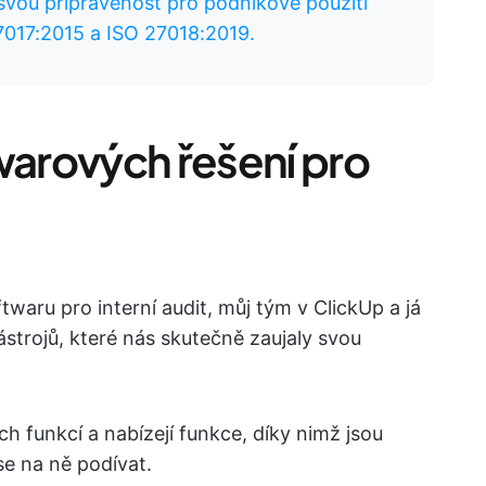
svou připravenost pro podnikové použití
7017:2015 a ISO 27018:2019.
warových řešení pro
ftwaru pro interní audit, můj tým v ClickUp a já
strojů, které nás skutečně zaujaly svou
h funkcí a nabízejí funkce, díky nimž jsou
se na ně podívat.