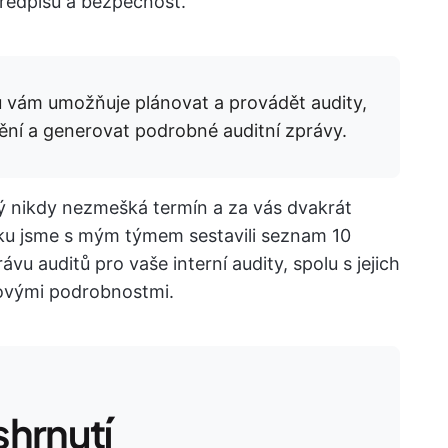
předpisů a bezpečnost.
ů vám umožňuje plánovat a provádět audity,
tění a generovat podrobné auditní zprávy.
erý nikdy nezmešká termín a za vás dvakrát
nku jsme s mým týmem sestavili seznam 10
vu auditů pro vaše interní audity, spolu s jejich
novými podrobnostmi.
hrnutí