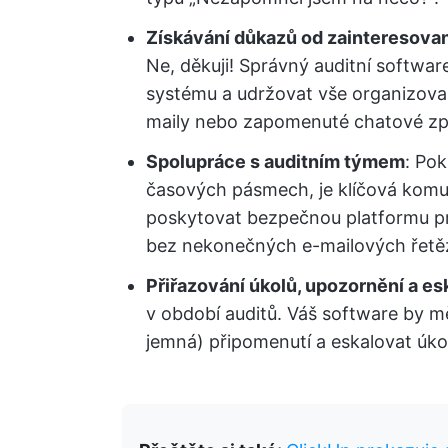
Získávání důkazů od zainteresova
Ne, děkuji! Správný auditní softw
systému a udržovat vše organizova
maily nebo zapomenuté chatové zp
Spolupráce s auditním týmem
: Pok
časových pásmech, je klíčová komu
poskytovat bezpečnou platformu pro 
bez nekonečných e-mailových řetě
Přiřazování úkolů, upozornění a es
v období auditů. Váš software by mě
jemná) připomenutí a eskalovat úko