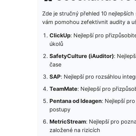
Zde je stručný přehled 10 nejlepších
vám pomohou zefektivnit audity a uš
ClickUp
: Nejlepší pro přizpůsobi
úkolů
SafetyCulture (iAuditor)
: Nejlep
čase
SAP
: Nejlepší pro rozsáhlou integr
TeamMate
: Nejlepší pro přizpůs
Pentana od Ideagen
: Nejlepší pr
postupy
MetricStream
: Nejlepší pro pozn
založené na rizicích