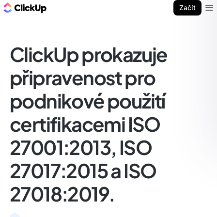
ClickUp blog
Začít
Ope
ClickUp prokazuje
připravenost pro
podnikové použití
certifikacemi ISO
27001:2013, ISO
27017:2015 a ISO
27018:2019.