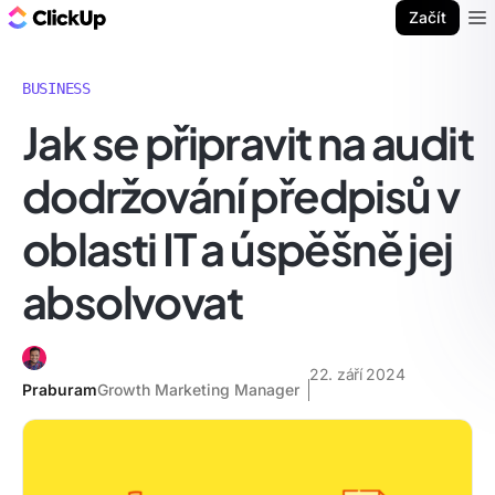
ClickUp blog
Začít
Ope
BUSINESS
Jak se připravit na audit
dodržování předpisů v
oblasti IT a úspěšně jej
absolvovat
22. září 2024
Praburam
Growth Marketing Manager