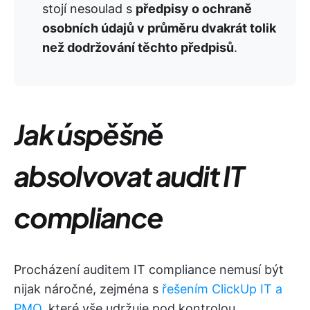
stojí nesoulad s
předpisy o ochraně
osobních údajů v průměru dvakrát tolik
než dodržování těchto předpisů
.
Jak úspěšně
absolvovat audit IT
compliance
Procházení auditem IT compliance nemusí být
nijak náročné, zejména s
řešením ClickUp IT a
PMO
, které vše udržuje pod kontrolou.