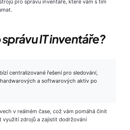
rojů pro správu inventáře, které vám s tím
umat.
 správu IT inventáře?
ízí centralizované řešení pro sledování,
 hardwarových a softwarových aktiv po
ivech v reálném čase, což vám pomáhá činit
využití zdrojů a zajistit dodržování