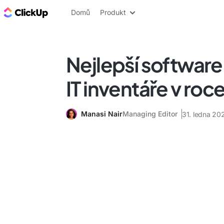
ClickUp blog
Domů
Produkt
Nejlepší software
IT inventáře v roc
Manasi Nair
Managing Editor
31. ledna 20