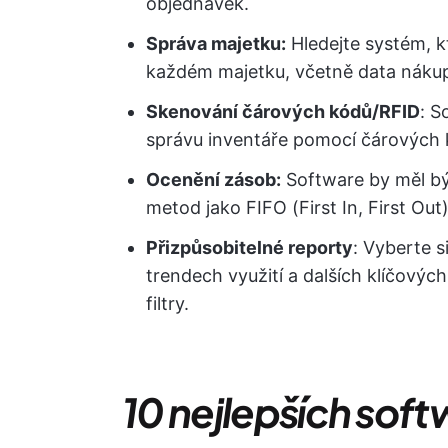
objednávek.
Správa majetku:
Hledejte systém, 
každém majetku, včetně data nákup
Skenování čárových kódů/RFID
: S
správu inventáře pomocí čárových 
Ocenění zásob:
Software by měl b
metod jako FIFO (First In, First Out
Přizpůsobitelné reporty
: Vyberte s
trendech využití a dalších klíčovýc
filtry.
10 nejlepších soft