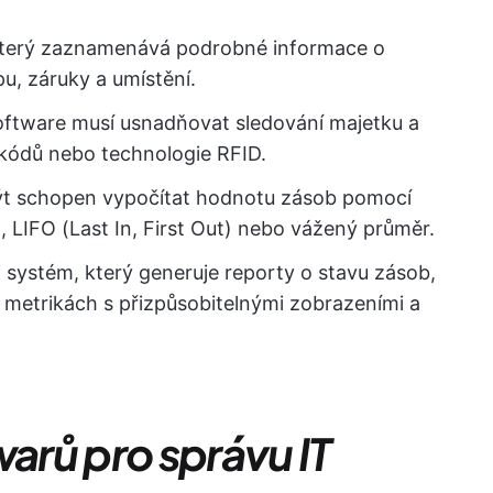
který zaznamenává podrobné informace o
u, záruky a umístění.
oftware musí usnadňovat sledování majetku a
kódů nebo technologie RFID.
ýt schopen vypočítat hodnotu zásob pomocí
), LIFO (Last In, First Out) nebo vážený průměr.
i systém, který generuje reporty o stavu zásob,
h metrikách s přizpůsobitelnými zobrazeními a
warů pro správu IT