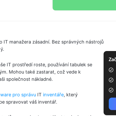
ého IT manažera zásadní. Bez správných nástrojů
ý.
Zač
še IT prostředí roste, používání tabulek se
ným. Mohou také zastarat, což vede k
ši společnost nákladné.
tware pro správu
IT
inventáře
, který
e spravovat váš inventář.