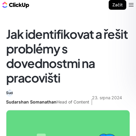
ClickUp blog
Začít
Ope
Jak identifikovat a řešit
problémy s
dovednostmi na
pracovišti
23. srpna 2024
Sudarshan Somanathan
Head of Content