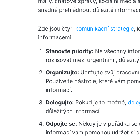
maily, chatové zprávy, sociální média 
snadné přehlédnout důležité informac
Zde jsou čtyři
komunikační strategie
, 
informacemi:
Stanovte priority:
Ne všechny inform
rozlišovat mezi urgentními, důležitý
Organizujte:
Udržujte svůj pracovní
Používejte nástroje, které vám pom
informací.
Delegujte:
Pokud je to možné,
dele
důležitých informací.
Odpojte se:
Někdy je v pořádku se o
informací vám pomohou udržet si d