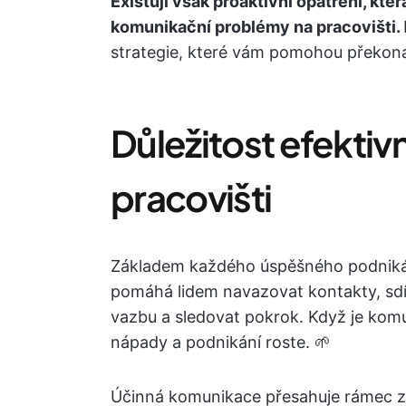
Existují však proaktivní opatření, kte
komunikační problémy na pracovišti.
strategie, které vám pomohou překon
Důležitost efekti
pracovišti
Základem každého úspěšného podnikán
pomáhá lidem navazovat kontakty, sdí
vazbu a sledovat pokrok. Když je komun
nápady a podnikání roste. 🌱
Účinná komunikace přesahuje rámec za