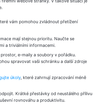
a firemní webové stránky. V takové situaci je
e.
které vám pomohou zvládnout přetížení
ace mají stejnou prioritu. Naučte se
mi a triviálními informacemi.
 prostor, e-maily a soubory v pořádku.
ohou spravovat vaši schránku a další zdroje
gujte úkoly
, které zahrnují zpracování méně
dpojit. Krátké přestávky od neustálého přílivu
uševní rovnováhu a produktivitu.