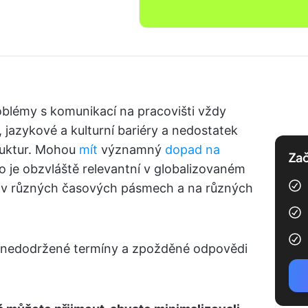
oblémy s komunikací na pracovišti vždy
, jazykové a kulturní bariéry a nedostatek
ruktur. Mohou
mít
významný
dopad na
Zač
To je obzvláště relevantní v globalizovaném
y v různých časových pásmech a na různých
co nedodržené termíny a zpožděné odpovědi