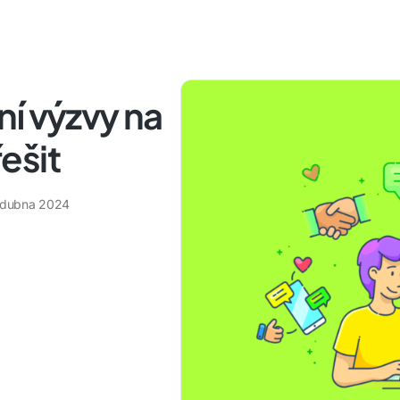
í výzvy na
řešit
 dubna 2024