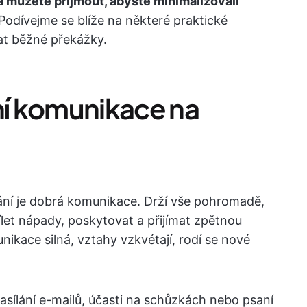
rá můžete přijmout, abyste minimalizovali
Podívejme se blíže na některé praktické
at běžné překážky.
vní komunikace na
í je dobrá komunikace. Drží vše pohromadě,
let nápady, poskytovat a přijímat zpětnou
ikace silná, vztahy vzkvétají, rodí se nové
sílání e-mailů, účasti na schůzkách nebo psaní