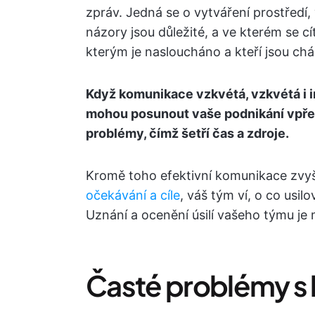
zpráv. Jedná se o vytváření prostředí
názory jsou důležité, a ve kterém se c
kterým je nasloucháno a kteří jsou cháp
Když komunikace vzkvétá, vzkvétá i i
mohou posunout vaše podnikání vpřed.
problémy, čímž šetří čas a zdroje.
Kromě toho efektivní komunikace zvyš
očekávání a cíle
, váš tým ví, o co usil
Uznání a ocenění úsilí vašeho týmu je
Časté problémy s 