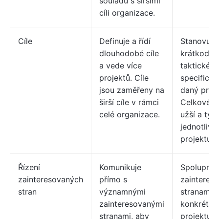
souladu s širšími
cíli organizace.
Cíle
Definuje a řídí
Stanovuje
dlouhodobé cíle
krátkodo
a vede více
taktické cí
projektů. Cíle
specifické
jsou zaměřeny na
daný proje
širší cíle v rámci
Celkové cí
celé organizace.
užší a týka
jednotlivé
projektu.
Řízení
Komunikuje
Spoluprac
zainteresovaných
přímo s
zainteres
stran
významnými
stranami
zainteresovanými
konkrétní
stranami, aby
projektu, 