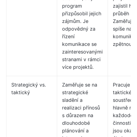
program
zajistil hl
přizpůsobil jejich
průběh pro
zájmům. Je
Zaměřuje 
odpovědný za
spíše na 
řízení
komunikac
komunikace se
zpětnou v
zainteresovanými
stranami v rámci
více projektů.
Strategický vs.
Zaměřuje se na
Pracuje na
taktický
strategické
taktické ú
sladění a
soustředí 
realizaci přínosů
hlavně na
s důrazem na
každoden
dlouhodobé
činnosti, j
plánování a
jsou okam