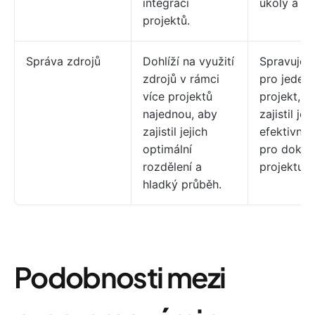
integraci
úkoly a vý
projektů.
Správa zdrojů
Dohlíží na využití
Spravuje 
zdrojů v rámci
pro jeden
více projektů
projekt, a
najednou, aby
zajistil jej
zajistil jejich
efektivní v
optimální
pro dokon
rozdělení a
projektu.
hladký průběh.
Podobnosti mezi