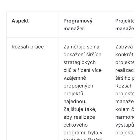
Aspekt
Programový
Projektov
manažer
manažer
Rozsah práce
Zaměřuje se na
Zabývá se
dosažení širších
konkrétní
strategických
projektem
cílů a řízení více
realizací 
vzájemně
širšího pr
propojených
Rozsah pr
projektů
projektov
najednou.
manažera 
Zajišťuje také,
kolem ča
aby realizace
harmonog
celkového
výstupů d
programu byla v
projektu.