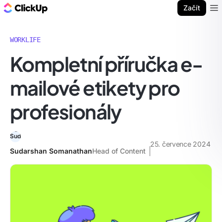
ClickUp blog
Začít
Ope
WORKLIFE
Kompletní příručka e-
mailové etikety pro
profesionály
25. července 2024
Sudarshan Somanathan
Head of Content