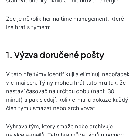
stanovit priority úkolů a řídit úroveň energie.
Zde je několik her na time management, které
lze hrát s týmem:
1. Výzva doručené pošty
V této hře týmy identifikují a eliminují nepořádek
v e-mailech. Týmy mohou hrát tuto hru tak, že
nastaví časovač na určitou dobu (např. 30
minut) a pak sledují, kolik e-mailů dokáže každý
člen týmu smazat nebo archivovat.
Vyhrává tým, který smaže nebo archivuje
nejvíce e-mailů. Tato hra může týmům pomoci