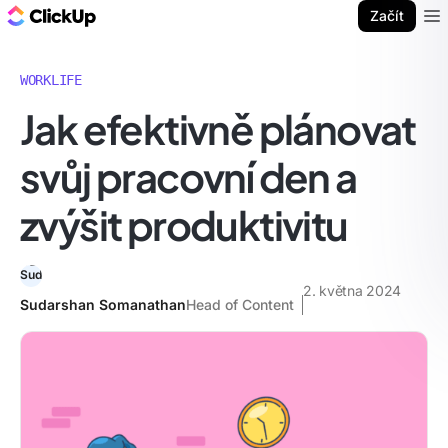
ClickUp blog
Začít
Ope
WORKLIFE
Jak efektivně plánovat
svůj pracovní den a
zvýšit produktivitu
2. května 2024
Sudarshan Somanathan
Head of Content