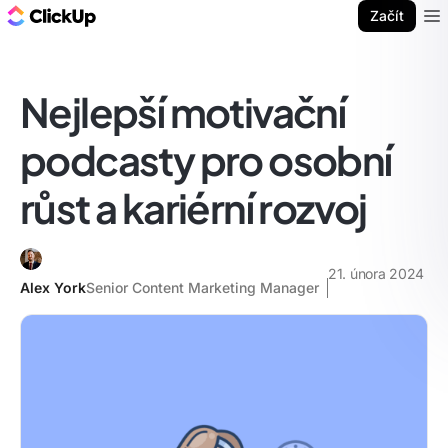
ClickUp blog
Začít
Ope
Nejlepší motivační
podcasty pro osobní
růst a kariérní rozvoj
21. února 2024
Alex York
Senior Content Marketing Manager