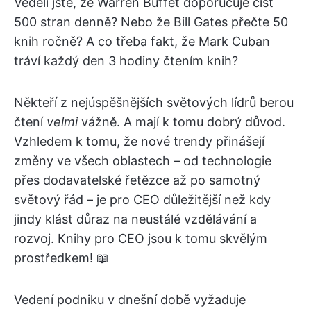
Věděli jste, že Warren Buffet doporučuje číst
500 stran denně? Nebo že Bill Gates přečte 50
knih ročně? A co třeba fakt, že Mark Cuban
tráví každý den 3 hodiny čtením knih?
Někteří z nejúspěšnějších světových lídrů berou
čtení
velmi
vážně. A mají k tomu dobrý důvod.
Vzhledem k tomu, že nové trendy přinášejí
změny ve všech oblastech – od technologie
přes dodavatelské řetězce až po samotný
světový řád – je pro CEO důležitější než kdy
jindy klást důraz na neustálé vzdělávání a
rozvoj. Knihy pro CEO jsou k tomu skvělým
prostředkem! 📖
Vedení podniku v dnešní době vyžaduje