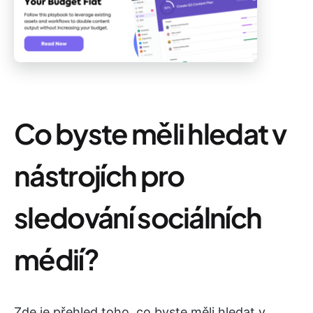
Co byste měli hledat v
nástrojích pro
sledování sociálních
médií?
Zde je přehled toho, co byste měli hledat v