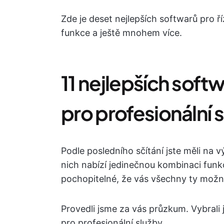
Zde je deset nejlepších softwarů pro ří
funkce a ještě mnohem více.
11 nejlepších softw
pro profesionální 
Podle posledního sčítání jste měli na 
nich nabízí jedinečnou kombinaci funkc
pochopitelné, že vás všechny ty možn
Provedli jsme za vás průzkum. Vybrali j
pro profesionální služby.