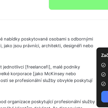
vané nabídky poskytované osobami s odbornými
 jako jsou právníci, architekti, designéři nebo
Zač
jednotlivci [freelanceři], malé podniky
 velké korporace [jako McKinsey nebo
sti se profesionální služby obvykle poskytují
d organizace poskytující profesionální služby