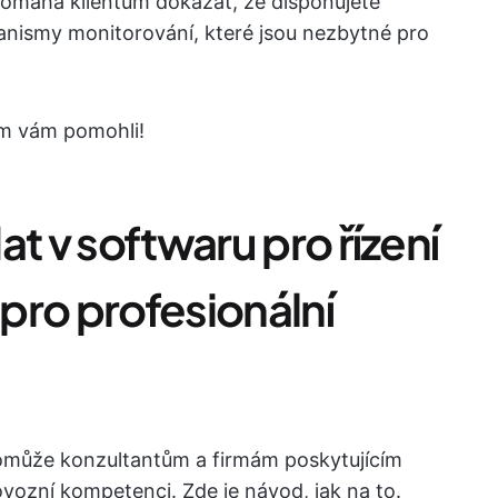
. Pomáhá klientům dokázat, že disponujete
anismy monitorování, které jsou nezbytné pro
om vám pomohli!
t v softwaru pro řízení
pro profesionální
 pomůže konzultantům a firmám poskytujícím
ovozní kompetenci. Zde je návod, jak na to.