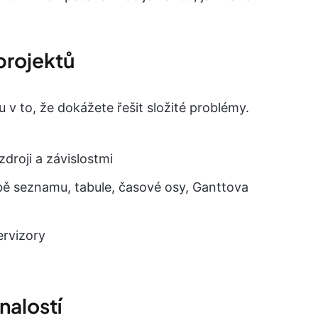
 projektů
u v to, že dokážete řešit složité problémy.
droji a závislostmi
bě seznamu, tabule, časové osy, Ganttova
ervizory
nalostí