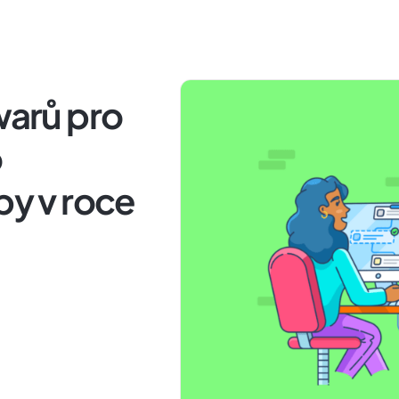
warů pro
o
by v roce