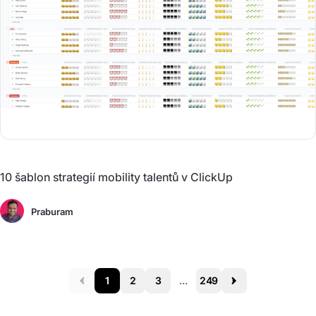
10 šablon strategií mobility talentů v ClickUp
Praburam
1
2
3
...
249
Prev
Next