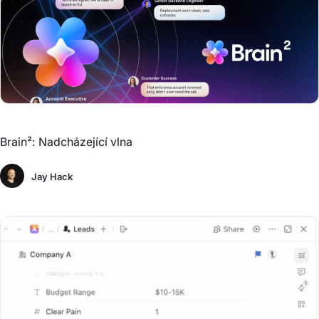
Brain²: Nadcházející vlna
Jay Hack