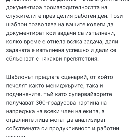
документира производителността на
служителите през целия работен ден. Този
шаблон позволява на вашите колеги да
документират кои задачи са изпълнени,
колко време е отнела всяка задача, дали
задачата е изпълнена успешно и дали се
сблъскват с някакви препятствия.
Шаблонът предлага сценарий, от който
печелят както мениджърите, така и
подчинените, тъй като супервайзорите
получават 360-градусова картина на
напредъка на всеки член на екипа, а
отделните лица могат да анализират
собствената си продуктивност и работни
навици.