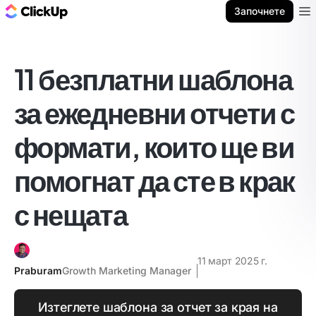
ClickUp блог
Започнете
Ope
11 безплатни шаблона
за ежедневни отчети с
формати, които ще ви
помогнат да сте в крак
с нещата
11 март 2025 г.
Praburam
Growth Marketing Manager
Изтеглете шаблона за отчет за края на