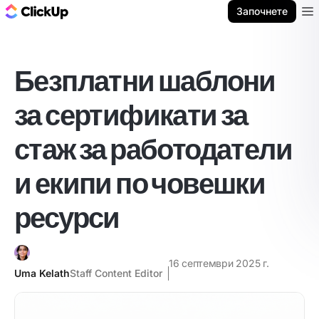
ClickUp блог
Започнете
Ope
Безплатни шаблони
за сертификати за
стаж за работодатели
и екипи по човешки
ресурси
16 септември 2025 г.
Uma Kelath
Staff Content Editor