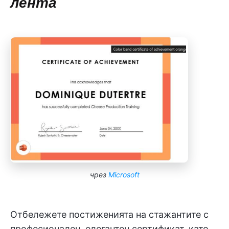
лента
чрез
Microsoft
Отбележете постиженията на стажантите с
професионален, елегантен сертификат, като