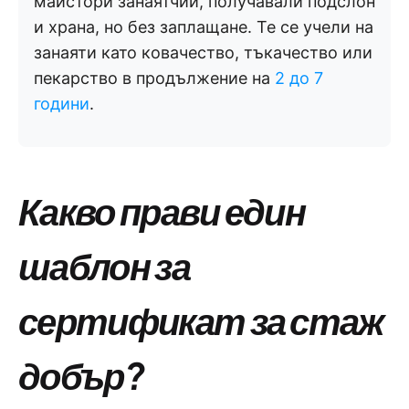
майстори занаятчии, получавали подслон
и храна, но без заплащане. Те се учели на
занаяти като ковачество, тъкачество или
пекарство в продължение на
2 до 7
години
.
Какво прави един
шаблон за
сертификат за стаж
добър?