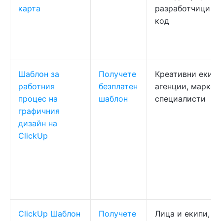
карта
разработчици б
код
Шаблон за
Получете
Креативни екипи
работния
безплатен
агенции, маркет
процес на
шаблон
специалисти
графичния
дизайн на
ClickUp
ClickUp Шаблон
Получете
Лица и екипи, к