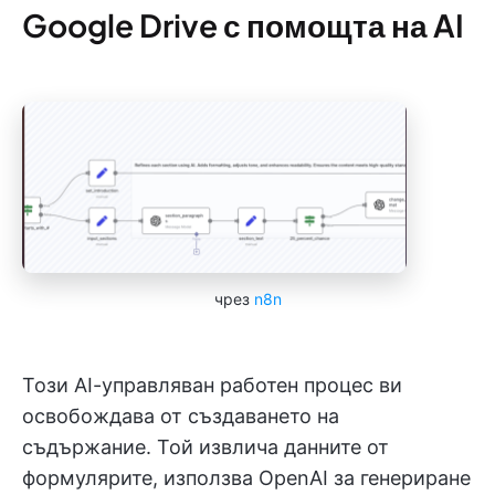
Google Drive с помощта на AI
чрез
n8n
Този AI-управляван работен процес ви
освобождава от създаването на
съдържание. Той извлича данните от
формулярите, използва OpenAI за генериране