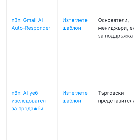
n8n: Gmail AI
Изтеглете
Основатели,
Auto-Responder
шаблон
мениджъри, еки
за поддръжка
n8n: AI уеб
Изтеглете
Търговски
изследовател
шаблон
представители,
за продажби