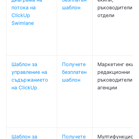
потока на
шаблон
ръководители н
ClickUp
отдели
Swimlane
Шаблон за
Получете
Маркетинг екипи
управление на
безплатен
редакционни
съдържанието
шаблон
ръководители,
на ClickUp
агенции
Шаблон за
Получете
Мултифункцион