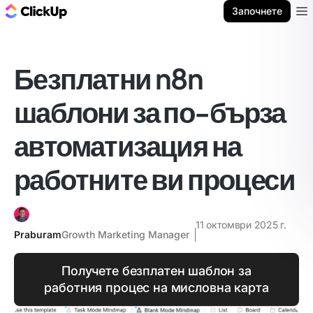
ClickUp блог
Започнете
Ope
Безплатни n8n
шаблони за по-бърза
автоматизация на
работните ви процеси
11 октомври 2025 г.
Praburam
Growth Marketing Manager
Получете безплатен шаблон за
работния процес на мисловна карта