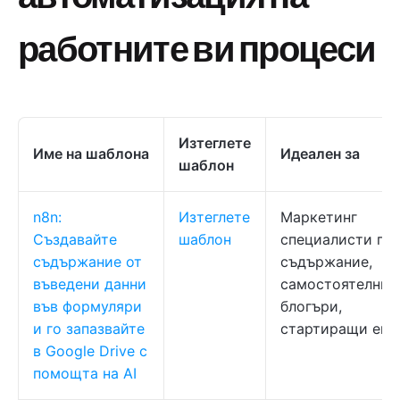
работните ви процеси
Изтеглете
Име на шаблона
Идеален за
шаблон
n8n:
Изтеглете
Маркетинг
Създавайте
шаблон
специалисти по
съдържание от
съдържание,
въведени данни
самостоятелни
във формуляри
блогъри,
и го запазвайте
стартиращи еки
в Google Drive с
помощта на AI