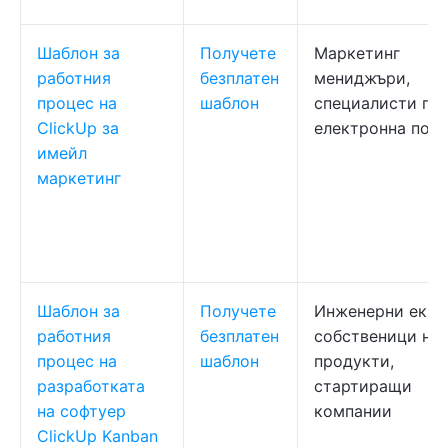
Шаблон за
Получете
Маркетинг
работния
безплатен
мениджъри,
процес на
шаблон
специалисти по
ClickUp за
електронна пощ
имейл
маркетинг
Шаблон за
Получете
Инженерни екип
работния
безплатен
собственици на
процес на
шаблон
продукти,
разработката
стартиращи
на софтуер
компании
ClickUp Kanban