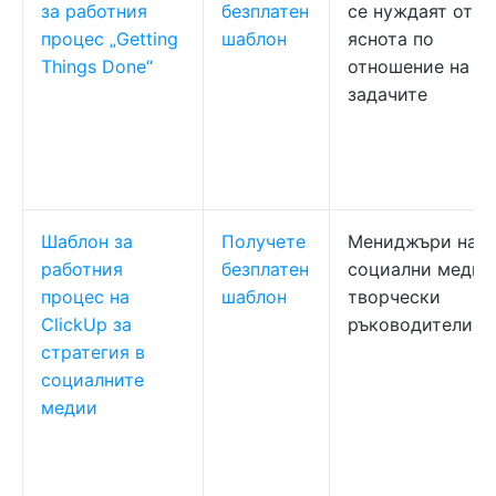
за работния
безплатен
се нуждаят от
процес „Getting
шаблон
яснота по
Things Done“
отношение на
задачите
Шаблон за
Получете
Мениджъри на
работния
безплатен
социални медии
процес на
шаблон
творчески
ClickUp за
ръководители
стратегия в
социалните
медии