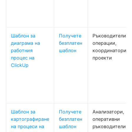
Шаблон за
Получете
Ръководители н
диаграма на
безплатен
операции,
работния
шаблон
координатори н
процес на
проекти
ClickUp
Шаблон за
Получете
Анализатори,
картографиране
безплатен
оперативни
на процеси на
шаблон
ръководители,