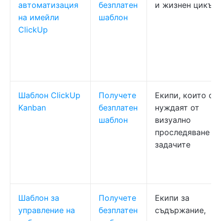
автоматизация
безплатен
и жизнен цикъл
на имейли
шаблон
ClickUp
Шаблон ClickUp
Получете
Екипи, които се
Kanban
безплатен
нуждаят от
шаблон
визуално
проследяване на
задачите
Шаблон за
Получете
Екипи за
управление на
безплатен
съдържание,