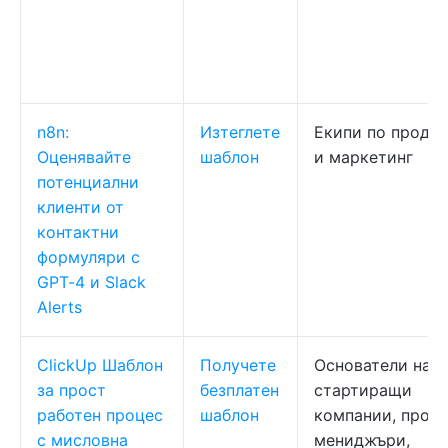
n8n:
Изтеглете
Екипи по прода
Оценявайте
шаблон
и маркетинг
потенциални
клиенти от
контактни
формуляри с
GPT-4 и Slack
Alerts
ClickUp Шаблон
Получете
Основатели на
за прост
безплатен
стартиращи
работен процес
шаблон
компании, прое
с мисловна
мениджъри,