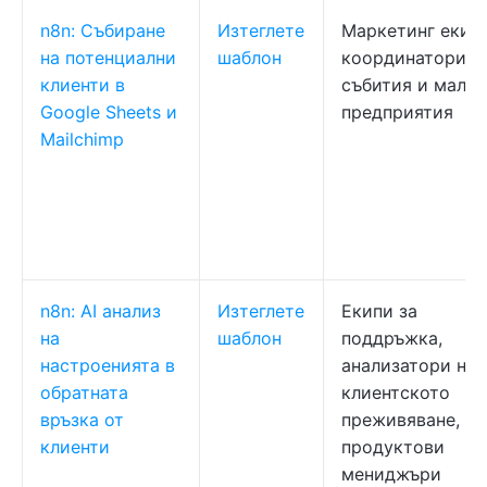
n8n: Събиране
Изтеглете
Маркетинг екипи
на потенциални
шаблон
координатори н
клиенти в
събития и малки
Google Sheets и
предприятия
Mailchimp
n8n: AI анализ
Изтеглете
Екипи за
на
шаблон
поддръжка,
настроенията в
анализатори на
обратната
клиентското
връзка от
преживяване,
клиенти
продуктови
мениджъри