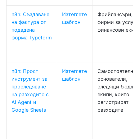
n8n: Създаване
Изтеглете
Фрийлансъри,
на фактура от
шаблон
фирми за услуги
подадена
финансови екип
форма Typeform
n8n: Прост
Изтеглете
Самостоятелни
инструмент за
шаблон
основатели,
проследяване
следящи бюджет
на разходите с
екипи, които
AI Agent и
регистрират
Google Sheets
разходите