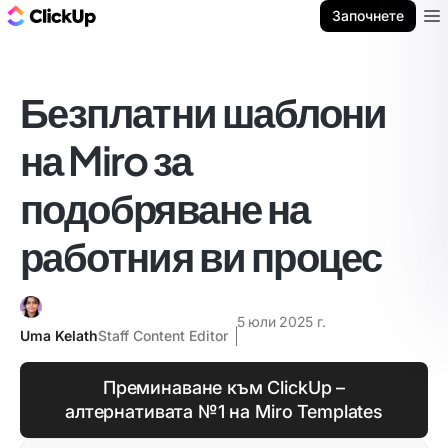
ClickUp блог
Започнете
Ope
Безплатни шаблони
на Miro за
подобряване на
работния ви процес
5 юли 2025 г.
Uma Kelath
Staff Content Editor
Преминаване към ClickUp –
алтернативата №1 на Miro Templates