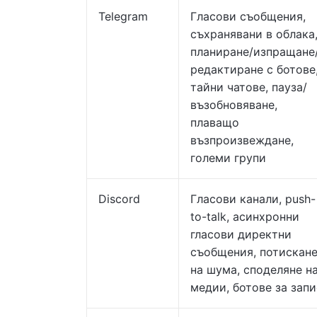
Telegram
Гласови съобщения,
съхранявани в облака
планиране/изпращане
редактиране с ботове
тайни чатове, пауза/
възобновяване,
плаващо
възпроизвеждане,
големи групи
Discord
Гласови канали, push-
to-talk, асинхронни
гласови директни
съобщения, потискан
на шума, споделяне н
медии, ботове за запи