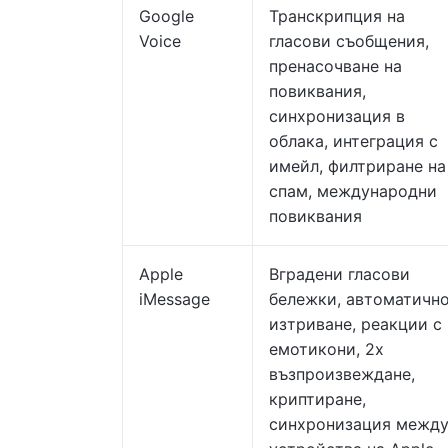
Google
Транскрипция на
Voice
гласови съобщения,
пренасочване на
повиквания,
синхронизация в
облака, интеграция с
имейл, филтриране на
спам, международни
повиквания
Apple
Вградени гласови
iMessage
бележки, автоматичн
изтриване, реакции с
емотикони, 2x
възпроизвеждане,
криптиране,
синхронизация межд