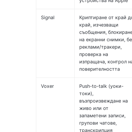
устройства на Apple
Signal
Криптиране от край д
край, изчезващи
съобщения, блокиран
на екранни снимки, бе
реклами/тракери,
проверка на
изпращача, контрол н
поверителността
Voxer
Push-to-talk (уоки-
токи),
възпроизвеждане на
живо или от
запаметени записи,
групови чатове,
транскрипция