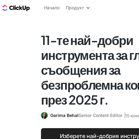
ClickUp блог
Начало
Продукт
11-те най-добри
инструмента за г
съобщения за
безпроблемна к
през 2025 г.
Garima Behal
Senior Content Editor
15 юни
Изберете най-добрия инстру