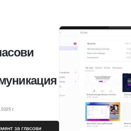
ласови
омуникация
 2025 г.
мент за гласови