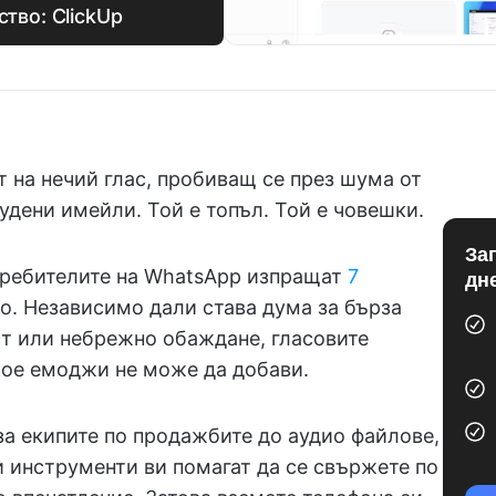
тво: ClickUp
т на нечий глас, пробиващ се през шума от
дени имейли. Той е топъл. Той е човешки.
За
отребителите на WhatsApp изпращат
7
дн
о. Независимо дали става дума за бърза
ст или небрежно обаждане, гласовите
кое емоджи не може да добави.
за екипите по продажбите до аудио файлове,
и инструменти ви помагат да се свържете по