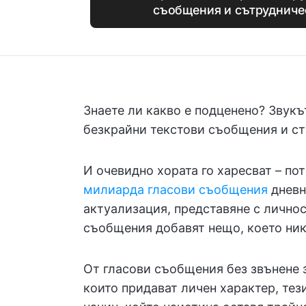
съобщения и сътрудничес
Знаете ли какво е подценено? Звукъ
безкрайни текстови съобщения и сту
И очевидно хората го харесват – п
милиарда гласови съобщения
дневн
актуализация, представяне с лично
съобщения добавят нещо, което ни
От гласови съобщения без звънене 
които придават личен характер, тез