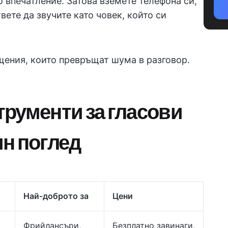
о впечатление. Затова вземете телефона си,
вете да звучите като човек, който си
щения, които превръщат шума в разговор.
рументи за гласови
н поглед
Най-доброто за
Цени
Фрийлансъри,
Безплатно завинаги,