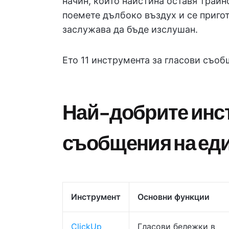
начин, който наистина оставя трайн
поемете дълбоко въздух и се пригот
заслужава да бъде изслушан.
Ето 11 инструмента за гласови съоб
Най-добрите инст
съобщения на еди
Инструмент
Основни функции
ClickUp
Гласови бележки в