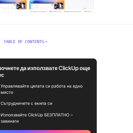
TABLE OF CONTENTS
почнете да използвате ClickUp още
ес
Управлявайте цялата си работа на едно
място
Сътрудничете с екипа си
Използвайте ClickUp БЕЗПЛАТНО –
завинаги