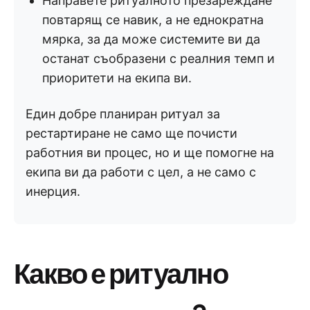
Направете ритуалното презареждане
повтарящ се навик, а не еднократна
мярка, за да може системите ви да
останат съобразени с реалния темп и
приоритети на екипа ви.
Един добре планиран ритуал за
рестартиране не само ще почисти
работния ви процес, но и ще помогне на
екипа ви да работи с цел, а не само с
инерция.
Какво е ритуално