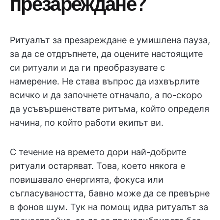
презареждане?
Ритуалът за презареждане е умишлена пауза,
за да се отдръпнете, да оцените настоящите
си ритуали и да ги преобразувате с
намерение. Не става въпрос да изхвърлите
всичко и да започнете отначало, а по-скоро
да усъвършенствате ритъма, който определя
начина, по който работи екипът ви.
С течение на времето дори най-добрите
ритуали остаряват. Това, което някога е
повишавало енергията, фокуса или
съгласуваността, бавно може да се превърне
в фонов шум. Тук на помощ идва ритуалът за