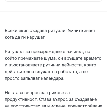
Всеки екип създава ритуали. Умните знаят
кога да ги нарушат.
Ритуалът за презареждане е начинът, по
който премахвате шума, си връщате времето
и възстановявате рутинни дейности, които
действително служат на работата, а не
просто запълват календара.
Не става въпрос за трикове за
продуктивност. Става въпрос за създаване
на пространство за мислене, пренастройване