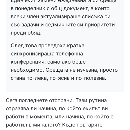
Един екип замени ежедневната си среща
в понеделник с общ документ, в който
всеки член актуализираше списъка си
със задачи и седмичните си приоритети
преди обяд.
След това проведоха кратка
синхронизираща телефонна
конференция, само ако беше
необходимо. Срещата не изчезна, просто
стана по-лека, по-ясна и по-полезна.
Сега погледнете отстрани. Тази рутина
отразява ли начина, по който екипът ви
работи в момента, или начина, по който е
работил в миналото? Къде повтаряте