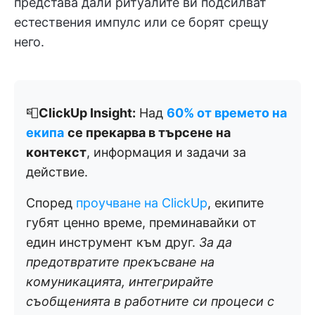
представа дали ритуалите ви подсилват
естествения импулс или се борят срещу
него.
📮
ClickUp Insight:
Над
60% от времето на
екипа
се прекарва в търсене на
контекст
, информация и задачи за
действие.
Според
проучване на ClickUp
, екипите
губят ценно време, преминавайки от
един инструмент към друг.
За да
предотвратите прекъсване на
комуникацията, интегрирайте
съобщенията в работните си процеси с