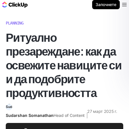
ClickUp блог
Започнете
Ope
PLANNING
Ритуално
презареждане: как да
освежите навиците си
и да подобрите
продуктивността
27 март 2025 г.
Sudarshan Somanathan
Head of Content