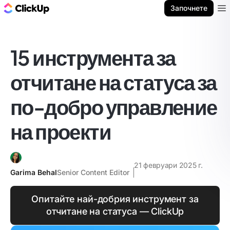
ClickUp блог
Започнете
Ope
15 инструмента за
отчитане на статуса за
по-добро управление
на проекти
21 февруари 2025 г.
Garima Behal
Senior Content Editor
Опитайте най-добрия инструмент за
отчитане на статуса — ClickUp