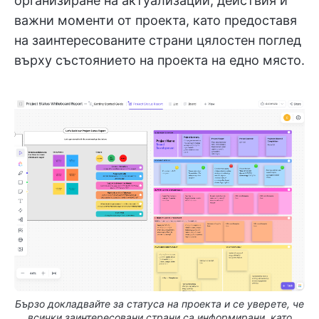
организиране на актуализации, действия и
важни моменти от проекта, като предоставя
на заинтересованите страни цялостен поглед
върху състоянието на проекта на едно място.
Бързо докладвайте за статуса на проекта и се уверете, че
всички заинтересовани страни са информирани, като